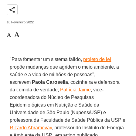
share
18 Fevereiro 2022
"Para fomentar um sistema falido,
projeto de lei
propõe mudanças que agridem o meio ambiente, a
saúde e a vida de milhões de pessoas",
escrevem
Paola Carosella
, cozinheira e defensora
da comida de verdade;
Patrícia Jaime
, vice-
coordenadora do Núcleo de Pesquisas
Epidemiológicas em Nutrição e Saúde da
Universidade de São Paulo (Nupens/USP) e
professora da Faculdade de Saúde Pública da USP e
Ricardo Abramovay
, professor do Instituto de Energia
e Ambiente da USP,
.
em artigo publicado