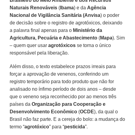
Brasileiro do Meio Ambiente e dos Recursos
Naturais Renováveis
(
Ibama
) e da
Agência
Nacional de Vigilância Sanitária (Anvisa
) o poder
de decisão sobre o registro de agrotóxicos, deixando
a palavra final apenas para o
Ministério da
Agricultura, Pecuária e Abastecimento
(
Mapa
). Sim
– quem quer usar
agrotóxicos
se torna o único
responsável pela liberação.
Além disso, o texto estabelece prazos irreais para
forçar a aprovação de venenos, conferindo um
registro temporário para todo produto que não for
analisado no ínfimo período de dois anos – desde
que o veneno seja reconhecido por ao menos três
países da
Organização para Cooperação e
Desenvolvimento Econômico
(
OCDE
), da qual o
Brasil não faz parte. E a cereja do bolo: a mudança do
termo “
agrotóxico
” para “
pesticida
”.