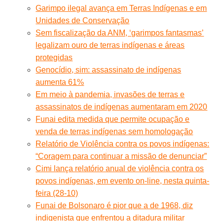
Garimpo ilegal avança em Terras Indígenas e em
Unidades de Conservação
Sem fiscalização da ANM, ‘garimpos fantasmas’
legalizam ouro de terras indígenas e áreas
protegidas
Genocídio, sim: assassinato de indígenas
aumenta 61%
Em meio à pandemia, invasões de terras e
assassinatos de indígenas aumentaram em 2020
Funai edita medida que permite ocupação e
venda de terras indígenas sem homologação
Relatório de Violência contra os povos indígenas:
“Coragem para continuar a missão de denunciar”
Cimi lança relatório anual de violência contra os
povos indígenas, em evento on-line, nesta quinta-
feira (28-10)
Funai de Bolsonaro é pior que a de 1968, diz
indigenista que enfrentou a ditadura militar