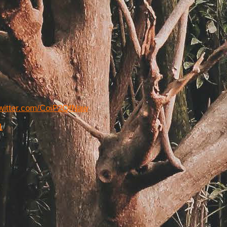
twitter.com/CoiP2QfNaw
1