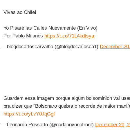
Vivas ao Chile!
Yo Pisaré las Calles Nuevamente (En Vivo)
Por Pablo Milanés
https://t.co/71L4kdtsya
— blogdocarloscarvalho (@blogdocarlosca1)
December 20,
Guardem essa imagem porque algum bolsominion vai usa
pra dizer que “Bolsonaro quebra o recorde de maior manif
https://t.co/yLvY0JqGgf
— Leonardo Rossatto (@nadanovonofront)
December 20, 