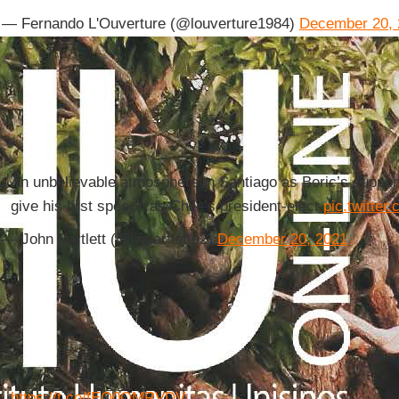
— Fernando L'Ouverture (@louverture1984)
December 20, 
An unbelievable atmosphere in Santiago as Boric’s support
give his first speech as Chile’s president-elect
pic.twitt
— John Bartlett (@jwbartlett92)
December 20, 2021
https://t.co/fEO0OMRVDV