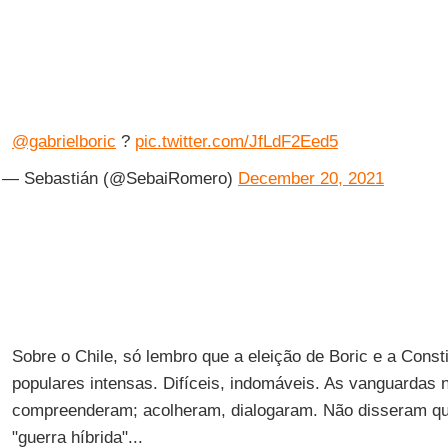
@gabrielboric
?
pic.twitter.com/JfLdF2Eed5
— Sebastián (@SebaiRomero)
December 20, 2021
Sobre o Chile, só lembro que a eleição de Boric e a Consti
populares intensas. Difíceis, indomáveis. As vanguardas 
compreenderam; acolheram, dialogaram. Não disseram que 
"guerra híbrida"...