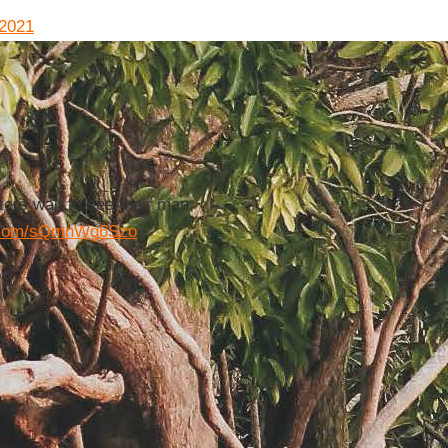
2021
ers wait to see their man
er.com/sQmnWg6Szo