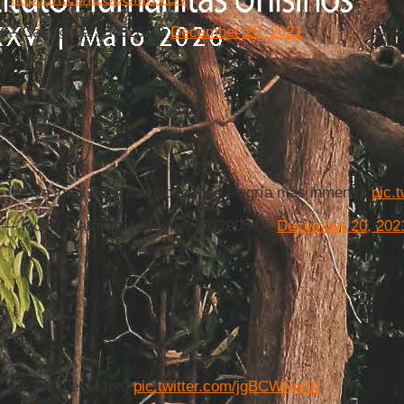
— Car (@Car53462610)
December 20, 2021
Y esa igual de maravillosa ,que alegría más inmensa
pic.
— leonel martinez (@leonelm07290547)
December 20, 202
Se pasó esta foto
pic.twitter.com/jgBCWPpf0r