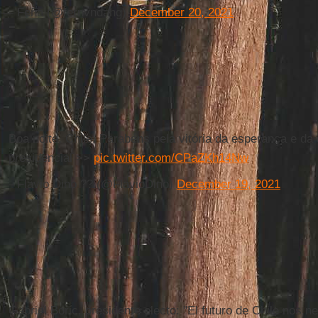
— Feña (@fernvndahg)
December 20, 2021
Boa noite, Chile. Parabéns pela vitória da esperança e da
presidencial >>
pic.twitter.com/CPaZKh14Nw
— Flávio Dino ?? (@FlavioDino)
December 19, 2021
Gabriel Boric, presidente electo: "El futuro de Chile nos ne