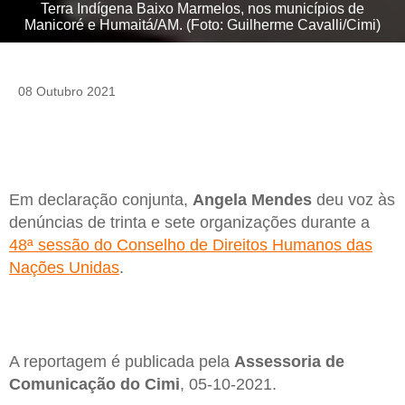
Terra Indígena Baixo Marmelos, nos municípios de
Manicoré e Humaitá/AM. (Foto: Guilherme Cavalli/Cimi)
08 Outubro 2021
Em declaração conjunta,
Angela Mendes
deu voz às
denúncias de trinta e sete organizações durante a
48ª sessão do Conselho de Direitos Humanos das
Nações Unidas
.
A reportagem é publicada pela
Assessoria de
Comunicação do Cimi
, 05-10-2021.