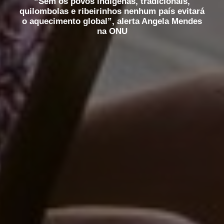
“Sem os povos indígenas, tradicionais,
quilombolas e ribeirinhos nenhum país evitará
o aquecimento global”, alerta Angela Mendes
na ONU