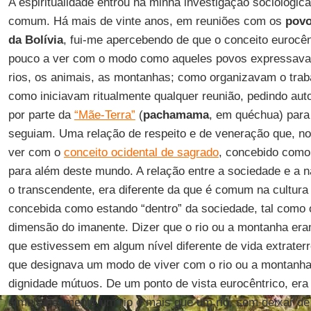
A espiritualidade entrou na minha investigação sociológi
comum. Há mais de vinte anos, em reuniões com os
povo
da Bolívia
, fui-me apercebendo de que o conceito eurocên
pouco a ver com o modo como aqueles povos expressava
rios, os animais, as montanhas; como organizavam o tra
como iniciavam ritualmente qualquer reunião, pedindo au
por parte da
“Mãe-Terra”
(
pachamama
, em quéchua) para
seguiam. Uma relação de respeito e de veneração que, no 
ver com o
conceito ocidental de sagrado
, concebido como
para além deste mundo. A relação entre a sociedade e a n
o transcendente, era diferente da que é comum na cultura 
concebida como estando “dentro” da sociedade, tal como
dimensão do imanente. Dizer que o rio ou a montanha era
que estivessem em algum nível diferente de vida extrate
que designava um modo de viver com o rio ou a montanha
dignidade mútuos. De um ponto de vista eurocêntrico, era
simultaneamente um rio e mais que um rio, sem deixar de