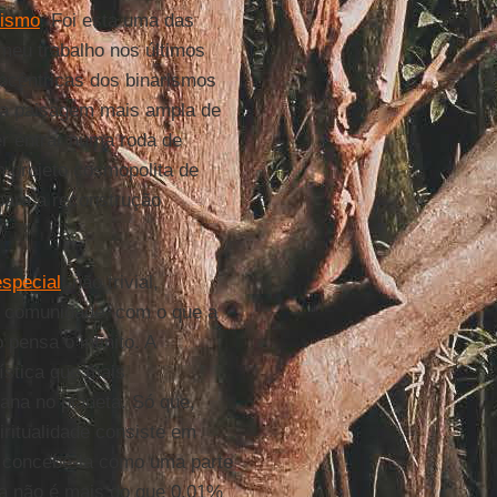
lismo
. Foi esta uma das
 meu trabalho nos últimos
rocêntricas dos binarismos
uma paisagem mais ampla de
er entrar numa roda de
 projeto cosmopolita de
para a reconstrução
especial
, não trivial,
m comunidade, com o que a
pensa o infinito. A
ística que mais
ana no planeta. Só que,
iritualidade consiste em
, concebê-la como uma parte
ana não é mais do que 0,01%