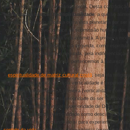
da vida total existente no planeta terra. Desta contradiç
modalidades básicas de espiritualidade
: a que se alime
humana em relação a toda a outra vida planetária por ser 
“espirituais”; e a que floresce na submissão humilde dos
avassaladora imensidão da vida cósmica. A primeira moda
como espiritualidade vertical e a segunda, como espiritual
atua pela diferenciação e a segunda, pela indiferenciação.
pertence-nos, para a segunda, pertencemos à natureza.
A
espiritualidade de matriz cultural cristã
, seja ela religio
espiritualidade vertical. E essa verticalidade é experienc
aparência contraditórias. A primeira (verticalidade como s
que só a incomensurável superioridade do ser humano per
vivenciar a incomensurável superioridade de Deus em relaç
religiosa). A segunda (verticalidade como descida) consis
mais íntimo e mais profundo de si para experienciar a paz 
sentido da vida
ou propósito da existência (espiritualidade 