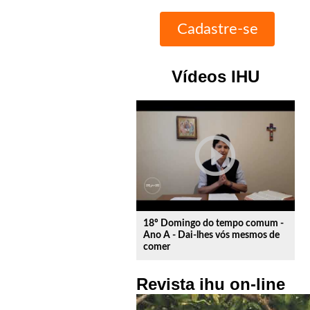
Vídeos IHU
play_circle_outline
18º Domingo do tempo comum -
Ano A - Dai-lhes vós mesmos de
comer
Revista ihu on-line