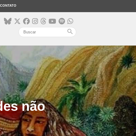
CONTATO
search
des não