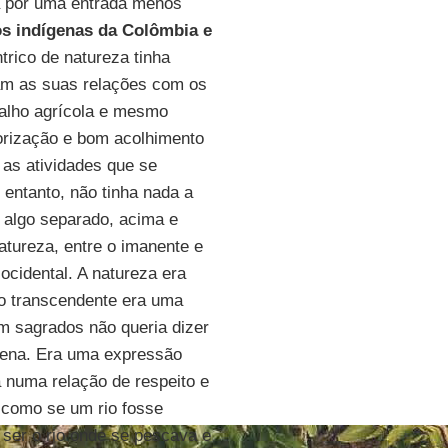
ca por uma entrada menos
s indígenas da Colômbia e
trico de natureza tinha
m as suas relações com os
balho agrícola e mesmo
torização e bom acolhimento
 as atividades que se
entanto, não tinha nada a
 algo separado, acima e
atureza, entre o imanente e
ocidental. A natureza era
 o transcendente era uma
m sagrados não queria dizer
rrena. Era uma expressão
 numa relação de respeito e
 como se um rio fosse
 ser o rio onde se pescava e