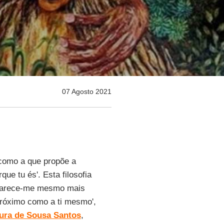
07 Agosto 2021
l como a que propõe a
que tu és'. Esta filosofia
e parece-me mesmo mais
próximo como a ti mesmo',
ura de Sousa Santos
,