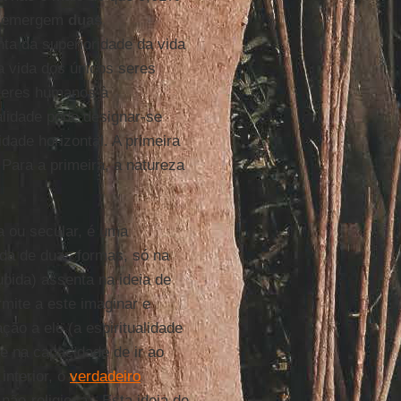
ão emergem
duas
nta da superioridade da vida
a vida dos únicos seres
 seres humanos à
lidade pode designar-se
idade horizontal. A primeira
 Para a primeira, a natureza
sa ou secular, é uma
iada de duas formas, só na
ubida) assenta na ideia de
mite a este imaginar e
ão a ele (a espiritualidade
te na capacidade de ir ao
interior, o
verdadeiro
não-religiosa). Esta ideia de