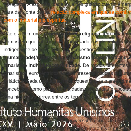
navegava. A espiritualidade foi a designação que foi emer
para dar conta dessa
relação complexa em que se combinav
com o imaterial e o espiritual
.
Não era nem uma
espiritualidade religiosa
nem uma
esp
termos em que tal conceito é analisado nas disciplinas que 
indígena, se de tal se pode falar, questionava não só o
bi
(humanidade)/natureza
e o
binarismo imanente/transc
binarismo indivíduo/comunidade
. De modos diferentes,
binarismos eurocêntricos estava presente noutras culturas
asiáticas. Cada uma a seu modo questionava o entendime
concebidos como pares de entidades separadas e oposta
uma hierarquia férrea entre os termos, sendo um deles irr
natureza, o imanente, a comunidade). Afinal, a concepção
particularismo que, graças ao poder capitalista e colonial 
arrogando o estatuto de ideia universal e condição de racio
eurocêntrica dos binarismos seria mínima a nível mundial