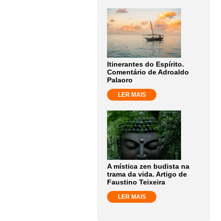
Itinerantes do Espírito.
Comentário de Adroaldo
Palaoro
LER MAIS
A mística zen budista na
trama da vida. Artigo de
Faustino Teixeira
LER MAIS