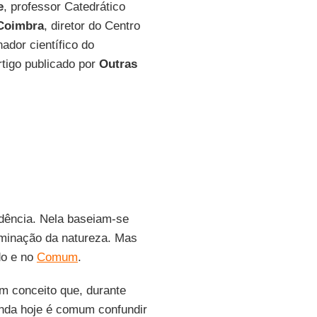
e
, professor Catedrático
 Coimbra
, diretor do Centro
ador científico do
rtigo publicado por
Outras
ndência. Nela baseiam-se
dominação da natureza. Mas
do e no
Comum
.
m conceito que, durante
Ainda hoje é comum confundir