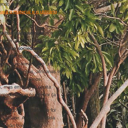
gindo entre os não-indígenas
a o material e o utilitário
iritualidade secular
nos
referi. A espiritualidade
narismo sociedade
endente
, mas também o
 este questionamento dos
 não ocidentais, africanas e
nto dos binarismos,
s, mas em que se oculta
emediavelmente inferior (a
 eurocêntrica é um
ao longo de séculos, se foi
nalidade. A força da ideia
 se não tivesse sido