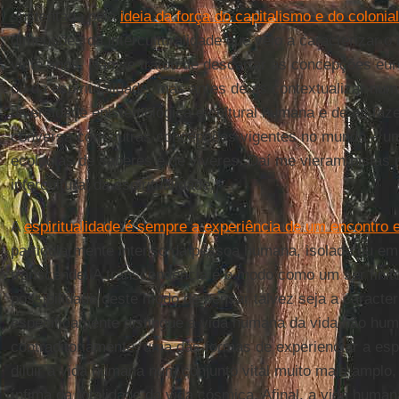
sustentada pela
ideia da força do capitalismo e do colonia
dimensões da interculturalidade que veio a caracterizar o
vinte anos. Não se tratou de descartar as concepções eu
ou da espiritualidade, mas antes de as contextualizar n
diversidade epistemológica e cultural humana e de as faz
conversa com outras concepções vigentes no mundo – um
ecologias de saberes e de viveres. Daí me vieram pistas 
intercultural da espiritualidade.
A
espiritualidade é sempre a experiência de um encontro 
particularmente intenso da pessoa humana, isolada ou e
transcende. A transcendência é o modo como um ser finito 
possibilidade deste modo de pensar talvez seja a caracter
especificamente distingue a vida humana da vida não hum
contraditoriamente, uma das formas de experienciar a esp
diluir a vida humana num conjunto vital muito mais amplo
ínfima da totalidade da vida cósmica. Afinal, a vida hum