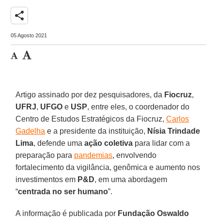
share
05 Agosto 2021
Artigo assinado por dez pesquisadores, da
Fiocruz
,
UFRJ
,
UFGO
e
USP
, entre eles, o coordenador do
Centro de Estudos Estratégicos da Fiocruz,
Carlos
Gadelha
e a presidente da instituição,
Nísia Trindade
Lima
, defende uma
ação coletiva
para lidar com a
preparação para
pandemias
, envolvendo
fortalecimento da vigilância, genômica e aumento nos
investimentos em
P&D
, em uma abordagem
“
centrada no ser humano
”.
A informação é publicada por
Fundação Oswaldo