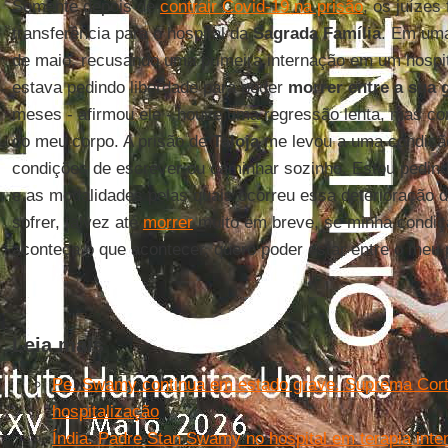
Somente depois de
contrair Covid-19 na prisão
, os juízes
transferência para o hospital da
Sagrada Família
. Em uma
de maio, recusando uma primeira internação em um hospita
estava pedindo liberdade para poder
morrer entre a sua 
meses - afirmou ele - houve uma regressão lenta, mas co
do meu corpo. A prisão de
Taloja
me levou a uma condiçã
condições de escrever ou caminhar sozinho. Estou pedin
e as modalidades pelas quais ocorreu essa deterioração 
sofrer, talvez até
morrer
muito em breve, se minha condiçã
aconteça o que acontecer, quero poder estar entre o meu 
Leia mais
Pe. Swamy continua em estado grave. Suprema Cort
hospitalização
Índia. Padre Stan Swamy no hospital em terapia inte