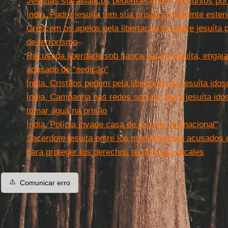
Jesuítas sul-asiáticos pedem esforços conjuntos por
Índia. Padre jesuíta tem sua prisão novamente esten
Crescem os apelos pela libertação de padre jesuíta 
de terrorismo
Recusada liberdade sob fiança para o jesuíta, engajad
acusado de “sedição”
Índia. Cristãos pedem pela libertação de jesuíta idos
Índia. Campanha nas redes sociais ajuda jesuíta ido
tomar água na prisão
Índia. Polícia invade casa de jesuíta ''antinacional''
Sacerdote jesuita entre los manifestantes acusados ​
para proteger los derechos territoriales locales
⚠️
Comunicar erro