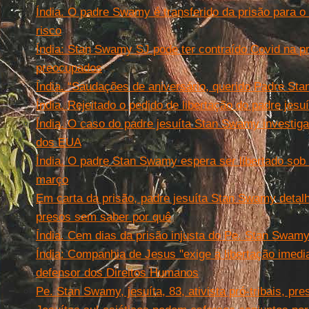
Índia. O padre Swamy é transferido da prisão para o 
risco
Índia: Stan Swamy SJ pode ter contraído Covid na pr
preocupados
Índia. “Saudações de aniversário, querido Padre Sta
Índia. Rejeitado o pedido de libertação do padre jes
Índia. O caso do padre jesuíta Stan Swamy investiga
dos EUA
Índia. O padre Stan Swamy espera ser libertado sob 
março
Em carta da prisão, padre jesuíta Stan Swamy detal
presos sem saber por quê
Índia. Cem dias da prisão injusta do Pe. Stan Swam
Índia: Companhia de Jesus "exige a libertação imed
defensor dos Direitos Humanos
Pe. Stan Swamy, jesuíta, 83, ativista pró-tribais, pre