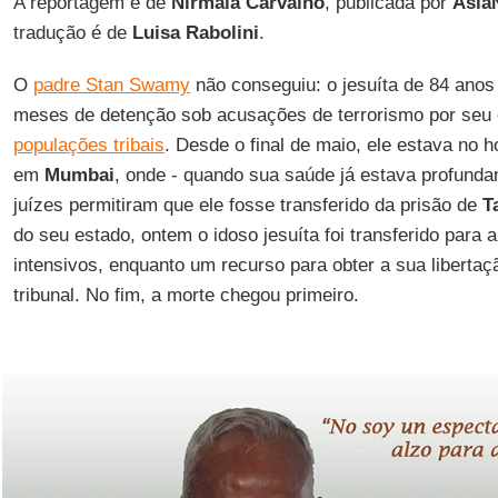
A reportagem é de
Nirmala Carvalho
, publicada por
Asia
tradução é de
Luisa Rabolini
.
O
padre Stan Swamy
não conseguiu: o jesuíta de 84 anos
meses de detenção sob acusações de terrorismo por se
populações tribais
. Desde o final de maio, ele estava no h
em
Mumbai
, onde - quando sua saúde já estava profunda
juízes permitiram que ele fosse transferido da prisão de
T
do seu estado, ontem o idoso jesuíta foi transferido para 
intensivos, enquanto um recurso para obter a sua libertaç
tribunal. No fim, a morte chegou primeiro.