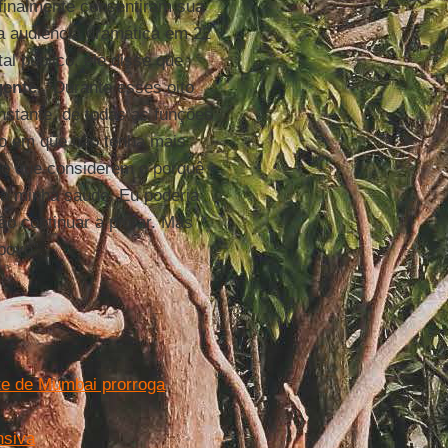
 finalmente consentiram sua
 audiência dramática em 22
l público, ele disse que
gente
. “Durante esses oito
nstante, de todas as funções
o em que não tenha mais
do que considerem o porquê
da minha saúde. Eu poderia
o continuar a piorar. Mas
povo”.
e de Mumbai prorroga
nsiva