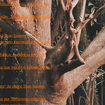
hospital: a sua vida está em
isão. Jesuítas e família estão
n”
uíta Stan Swamy
do pelo secretário de Estado
fiança: Audiência em 2 de
ha que indianos pobres estão
y
iata" do padre Stan Swamy
so por 'terrorismo maoísta'