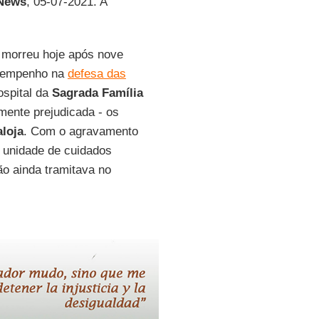
News
, 05-07-2021. A
 morreu hoje após nove
u empenho na
defesa das
ospital da
Sagrada Família
mente prejudicada - os
aloja
. Com o agravamento
a unidade de cuidados
ão ainda tramitava no