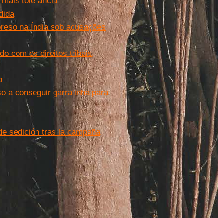
 mais tolerância
dida
preso na Índia sob acusações
o com os direitos tribais,
o
so a conseguir garrafinha para
​de sedición tras la campaña