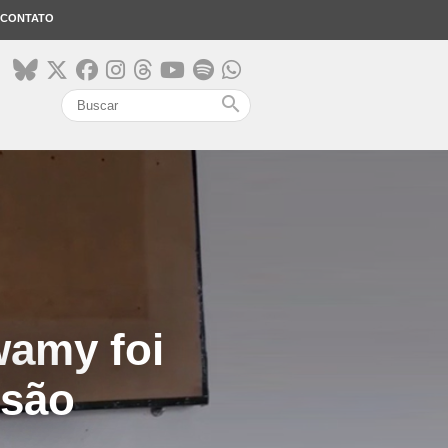
CONTATO
search
wamy foi
isão