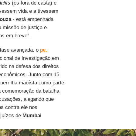
dalits
(os fora de casta) e
ivessem vida e a tivessem
Souza
- está empenhada
 missão de justiça e
dos em breve”.
fase avançada, o
pe.
cional de Investigação em
ido na defesa dos direitos
 econômicos. Junto com 15
 guerrilha maoísta como parte
na comemoração da batalha
usações, alegando que
s contra ele nos
 juízes de
Mumbai