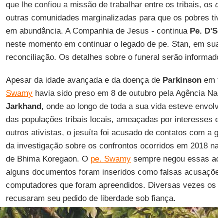
que lhe confiou a missão de trabalhar entre os tribais, os
outras comunidades marginalizadas para que os pobres t
em abundância. A Companhia de Jesus - continua
Pe. D'
neste momento em continuar o legado de pe. Stan, em sua
reconciliação. Os detalhes sobre o funeral serão informa
Apesar da idade avançada e da doença de
Parkinson
em 
Swamy
havia sido preso em 8 de outubro pela Agência Na
Jarkhand
, onde ao longo de toda a sua vida esteve envolv
das populações tribais locais, ameaçadas por interesses
outros ativistas, o jesuíta foi acusado de contatos com a
da investigação sobre os confrontos ocorridos em 2018 
de Bhima Koregaon. O
pe. Swamy
sempre negou essas ac
alguns documentos foram inseridos como falsas acusaçõe
computadores que foram apreendidos. Diversas vezes os
recusaram seu pedido de liberdade sob fiança.