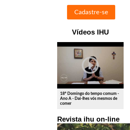
Vídeos IHU
play_circle_outline
18º Domingo do tempo comum -
Ano A - Dai-lhes vós mesmos de
comer
Revista ihu on-line