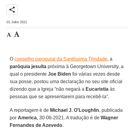
share
01 Julho 2021
O
conselho paroquial da Santíssima Trindade
, a
paróquia jesuíta
próxima à Georgetown University, a
qual o presidente
Joe Biden
foi várias vezes desde
sua posse, postou uma declaração no seu site oficial
dizendo que a Igreja “não negará a
Eucaristia
às
pessoas que se apresentarem para recebê-la”.
A reportagem é de
Michael J. O'Loughlin
, publicada
por
America
, 30-06-2021. A tradução é de
Wagner
Fernandes de Azevedo
.