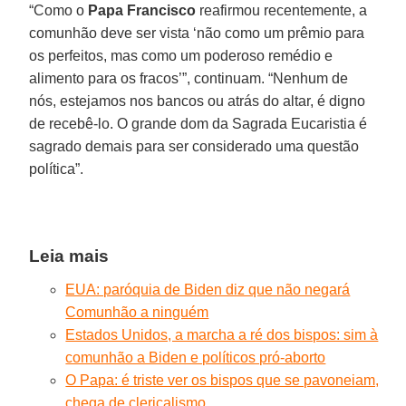
“Como o
Papa Francisco
reafirmou recentemente, a
comunhão deve ser vista ‘não como um prêmio para
os perfeitos, mas como um poderoso remédio e
alimento para os fracos’”, continuam. “Nenhum de
nós, estejamos nos bancos ou atrás do altar, é digno
de recebê-lo. O grande dom da Sagrada Eucaristia é
sagrado demais para ser considerado uma questão
política”.
Leia mais
EUA: paróquia de Biden diz que não negará
Comunhão a ninguém
Estados Unidos, a marcha a ré dos bispos: sim à
comunhão a Biden e políticos pró-aborto
O Papa: é triste ver os bispos que se pavoneiam,
chega de clericalismo