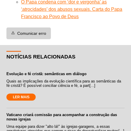
O Papa condena com ‘dor e vergonha’ as
‘atrocidades’ dos abusos sexuais. Carta do Papa
Francisco ao Povo de Deus
⚠️
Comunicar erro
NOTÍCIAS RELACIONADAS
Evolução e fé cristã: semânticas em diálogo
Quais as implicações da evolução científica para as semânticas da
fé cristã? É possível conciliar ciência e fé, a part[...]
LER MAIS
Vaticano criará comissão para acompanhar a construção das
novas igrejas
Uma equipe para dizer "alto lá!" às igrejas-garagens, a essas
arquiteturas atrevidas que correm o risco de desnaturalizar muitos[...]