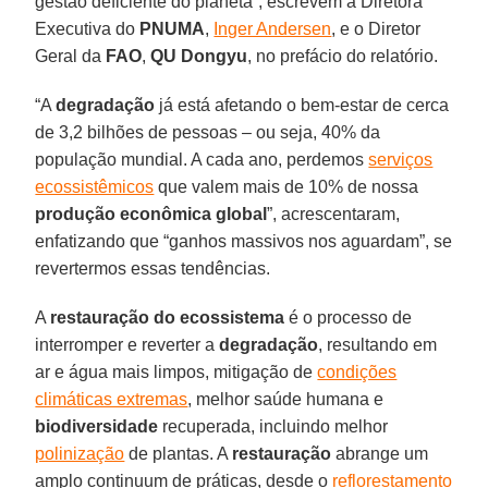
gestão deficiente do planeta”, escrevem a Diretora
Executiva do
PNUMA
,
Inger Andersen
, e o Diretor
Geral da
FAO
,
QU Dongyu
, no prefácio do relatório.
“A
degradação
já está afetando o bem-estar de cerca
de 3,2 bilhões de pessoas – ou seja, 40% da
população mundial. A cada ano, perdemos
serviços
ecossistêmicos
que valem mais de 10% de nossa
produção econômica global
”, acrescentaram,
enfatizando que “ganhos massivos nos aguardam”, se
revertermos essas tendências.
A
restauração do ecossistema
é o processo de
interromper e reverter a
degradação
, resultando em
ar e água mais limpos, mitigação de
condições
climáticas extremas
, melhor saúde humana e
biodiversidade
recuperada, incluindo melhor
polinização
de plantas. A
restauração
abrange um
amplo continuum de práticas, desde o
reflorestamento