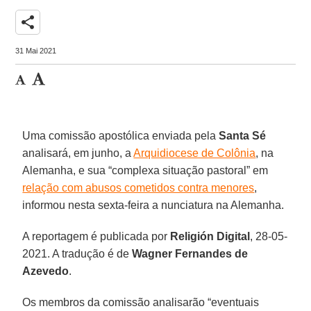
share
31 Mai 2021
Uma comissão apostólica enviada pela
Santa Sé
analisará, em junho, a
Arquidiocese de Colônia
, na
Alemanha, e sua “complexa situação pastoral” em
relação com abusos cometidos contra menores
,
informou nesta sexta-feira a nunciatura na Alemanha.
A reportagem é publicada por
Religión Digital
, 28-05-
2021. A tradução é de
Wagner Fernandes de
Azevedo
.
Os membros da comissão analisarão “eventuais