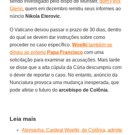
sendo investigado pelo bispo de Münster,
dom Felix
Glenn
, quem em dezembro remitiu seus informes ao
núncio
Nikola Eterovic
.
O Vaticano deixou passar o prazo de 30 dias, dentro
do qual se devem dar instruções sobre como
proceder no caso específico.
Woelki
também se
dirigiu ao próprio
Papa Francisco
com uma
solicitação para examinar as acusações. Mais tarde
se disse que a alta cúpula da Cúria descumpriu com
o dever de reportar o caso. No entanto, anúncio da
Nunciatura provoca uma mudança inesperada, que
pode afetar o futuro do
arcebispo de Colônia
.
Leia mais
Alemanha. Cardeal Woelki, de Colônia, admite