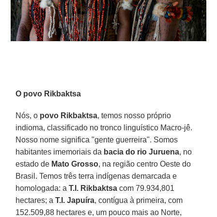
O povo Rikbaktsa
Nós, o
povo Rikbaktsa
, temos nosso próprio
indioma, classificado no tronco linguístico Macro-jê.
Nosso nome significa "gente guerreira". Somos
habitantes imemoriais da
bacia do rio Juruena
, no
estado de
Mato Grosso
, na região centro Oeste do
Brasil. Temos três terra indígenas demarcada e
homologada: a
T.I. Rikbaktsa
com 79.934,801
hectares; a
T.I. Japuíra
, contígua à primeira, com
152.509,88 hectares e, um pouco mais ao Norte,