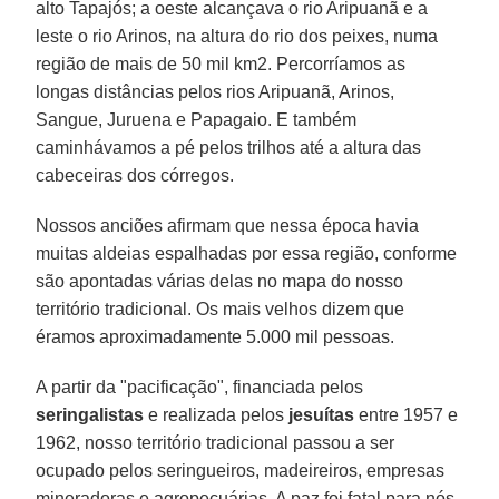
alto Tapajós; a oeste alcançava o rio Aripuanã e a
leste o rio Arinos, na altura do rio dos peixes, numa
região de mais de 50 mil km2. Percorríamos as
longas distâncias pelos rios Aripuanã, Arinos,
Sangue, Juruena e Papagaio. E também
caminhávamos a pé pelos trilhos até a altura das
cabeceiras dos córregos.
Nossos anciões afirmam que nessa época havia
muitas aldeias espalhadas por essa região, conforme
são apontadas várias delas no mapa do nosso
território tradicional. Os mais velhos dizem que
éramos aproximadamente 5.000 mil pessoas.
A partir da "pacificação", financiada pelos
seringalistas
e realizada pelos
jesuítas
entre 1957 e
1962, nosso território tradicional passou a ser
ocupado pelos seringueiros, madeireiros, empresas
mineradoras e agropecuárias. A paz foi fatal para nós,