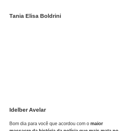
Tania Elisa Boldrini
Idelber Avelar
Bom dia para você que acordou com o
maior
massacre da história da polícia que mais mata no