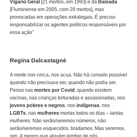
Vigário Geral
[21 mortos, em 1993] e da
Baixada
[Fluminense em 2005, com 29 mortos], mas
provocadas em operações extralegais. É preciso
responsabilizar os agentes políticos responsáveis por
essa ação"
Regina Dalcastagnè
A morte nos cerca, nos acua. Não há consolo possível
quando não precisava ser, quando não podia ser.
Penso nas
mortes por Covid
, quando existem
vacinas, nas crianças torturadas e assassinadas, nos
jovens pobres e negros
, nos
indígenas
, nos
LGBTs
, nas
mulheres
mortas todos os dias – tantas
mulheres. Não serão/seremos números, não
serão/seremos esquecidos, bradamos. Mas seremos,
sim. A menos que alguém lembre de nós.