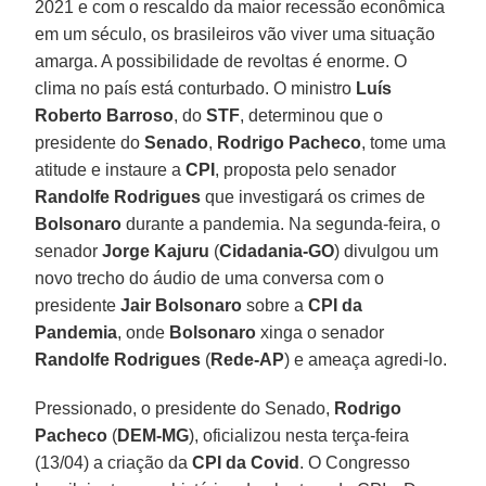
2021 e com o rescaldo da maior recessão econômica
em um século, os brasileiros vão viver uma situação
amarga. A possibilidade de revoltas é enorme. O
clima no país está conturbado. O ministro
Luís
Roberto Barroso
, do
STF
, determinou que o
presidente do
Senado
,
Rodrigo Pacheco
, tome uma
atitude e instaure a
CPI
, proposta pelo senador
Randolfe Rodrigues
que investigará os crimes de
Bolsonaro
durante a pandemia. Na segunda-feira, o
senador
Jorge Kajuru
(
Cidadania-GO
) divulgou um
novo trecho do áudio de uma conversa com o
presidente
Jair Bolsonaro
sobre a
CPI da
Pandemia
, onde
Bolsonaro
xinga o senador
Randolfe Rodrigues
(
Rede-AP
) e ameaça agredi-lo.
Pressionado, o presidente do Senado,
Rodrigo
Pacheco
(
DEM-MG
), oficializou nesta terça-feira
(13/04) a criação da
CPI da Covid
. O Congresso