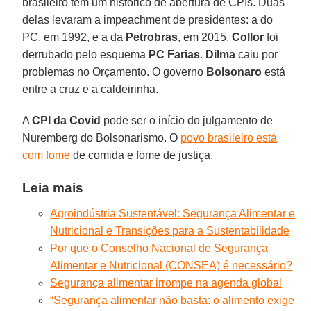
brasileiro tem um histórico de abertura de CPIs. Duas
delas levaram a impeachment de presidentes: a do
PC, em 1992, e a da
Petrobras
, em 2015.
Collor
foi
derrubado pelo esquema
PC Farias
.
Dilma
caiu por
problemas no Orçamento. O governo
Bolsonaro
está
entre a cruz e a caldeirinha.
A
CPI da Covid
pode ser o início do julgamento de
Nuremberg do Bolsonarismo. O
povo brasileiro está
com fome
de comida e fome de justiça.
Leia mais
Agroindústria Sustentável: Segurança Alimentar e
Nutricional e Transições para a Sustentabilidade
Por que o Conselho Nacional de Segurança
Alimentar e Nutricional (CONSEA) é necessário?
Segurança alimentar irrompe na agenda global
“Segurança alimentar não basta: o alimento exige