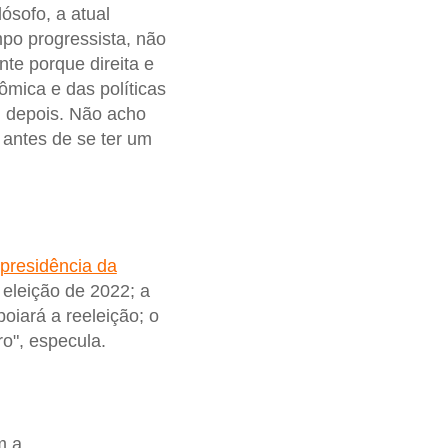
lósofo, a atual
mpo progressista, não
nte porque direita e
mica e das políticas
em depois. Não acho
 antes de se ter um
a presidência da
 eleição de 2022; a
poiará a reeleição; o
ro", especula.
m a