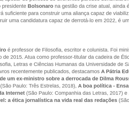
o presidente
Bolsonaro
na gestão da crise atual, ainda é
rá suficiente para construir uma aliança capaz de viabil
ruir uma candidatura capaz de derrotá-lo em 2022, é uma
iro
é professor de Filosofia, escritor e colunista. Foi mi
o de 2015. Atua como professor-titular da cadeira de Ética
osofia, Letras e Ciências Humanas da Universidade de 
livros recentemente publicados, destacamos
A Pátria E
 de um ex-ministro sobre a derrocada de Dilma Rouss
(São Paulo: Três Estrelas, 2018),
A boa política - Ens
a Internet
(São Paulo: Companhia das Letras, 2017) e
l: a ética jornalística na vida real das redações
(Sã