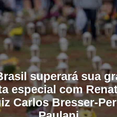
rasil superará sua gr
ta especial com Rena
uiz Carlos Bresser-Per
Paulani