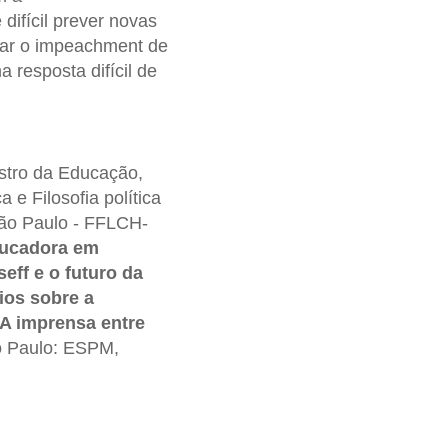
 difícil prever novas
izar o impeachment de
 resposta difícil de
nistro da Educação,
 e Filosofia política
São Paulo - FFLCH-
ducadora em
eff e o futuro da
aios sobre a
A imprensa entre
o Paulo: ESPM,