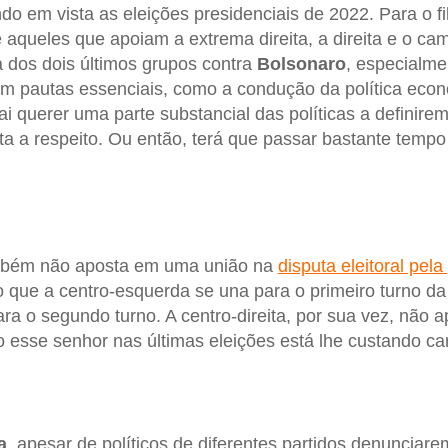
ndo em vista as eleições presidenciais de 2022. Para o fi
e aqueles que apoiam a extrema direita, a direita e o ca
a dos dois últimos grupos contra
Bolsonaro
, especialme
 pautas essenciais, como a condução da política econô
ai querer uma parte substancial das políticas a definir
sta a respeito. Ou então, terá que passar bastante tempo
bém não aposta em uma união na
disputa eleitoral pel
o que a centro-esquerda se una para o primeiro turno da
ara o segundo turno. A centro-direita, por sua vez, não a
o esse senhor nas últimas eleições está lhe custando ca
a
, apesar de políticos de diferentes partidos denunciare