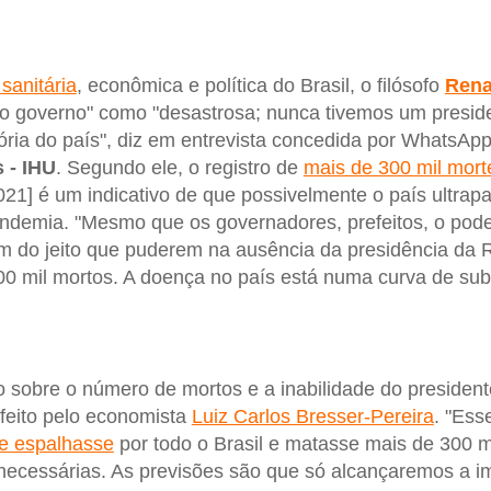
 sanitária
, econômica e política do Brasil, o filósofo
Rena
e do governo" como "desastrosa; nunca tivemos um presid
ória do país", diz em entrevista concedida por WhatsAp
 - IHU
. Segundo ele, o registro de
mais de 300 mil mort
2021] é um indicativo de que possivelmente o país ultra
ndemia. "Mesmo que os governadores, prefeitos, o poder
am do jeito que puderem na ausência da presidência da 
 mil mortos. A doença no país está numa curva de subi
 sobre o número de mortos e a inabilidade do presiden
 feito pelo economista
Luiz Carlos Bresser-Pereira
. "Es
se espalhasse
por todo o Brasil e matasse mais de 300 m
necessárias. As previsões são que só alcançaremos a 