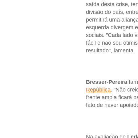
saída desta crise, te
divisão do país, entr
permitirá uma alianç
esquerda divergem em
sociais. "Cada lado v
fácil e não sou otimi
resultado", lamenta.
Bresser-Pereira
tam
República
. "Não crei
frente ampla ficará p
fato de haver apoiad
Na avaliação de
Led