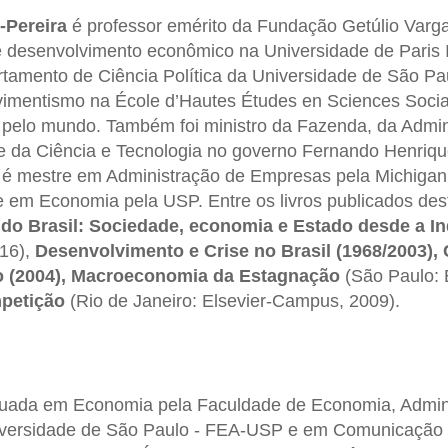
-Pereira
é professor emérito da Fundação Getúlio Varg
de desenvolvimento econômico na Universidade de Paris I
tamento de Ciência Política da Universidade de São Pa
imentismo na École d’Hautes Études en Sciences Social
 pelo mundo. Também foi ministro da Fazenda, da Admin
e da Ciência e Tecnologia no governo Fernando Henriqu
 é mestre em Administração de Empresas pela Michigan 
te em Economia pela USP. Entre os livros publicados d
a do Brasil: Sociedade, economia e Estado desde a 
016),
Desenvolvimento e Crise no Brasil (1968/2003),
o (2004), Macroeconomia da Estagnação
(São Paulo: E
petição
(Rio de Janeiro: Elsevier-Campus, 2009).
uada em Economia pela Faculdade de Economia, Admin
iversidade de São Paulo - FEA-USP e em Comunicação S