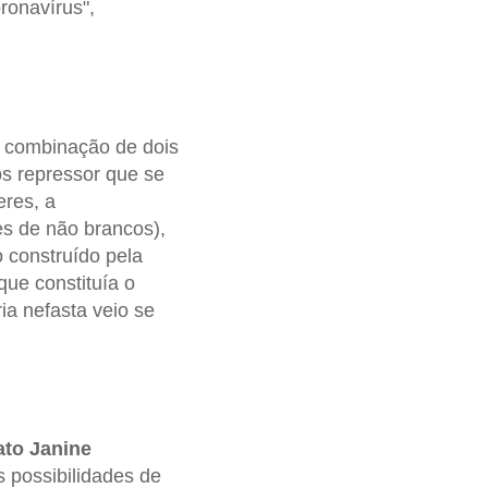
ronavírus",
a combinação de dois
s repressor que se
eres, a
es de não brancos),
o construído pela
ue constituía o
ia nefasta veio se
to Janine
possibilidades de