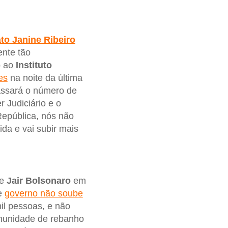
to Janine Ribeiro
ente tão
p ao
Instituto
es
na noite da última
passará o número de
 Judiciário e o
República, nós não
da e vai subir mais
te
Jair Bolsonaro
em
se
governo não soube
il pessoas, e não
imunidade de rebanho