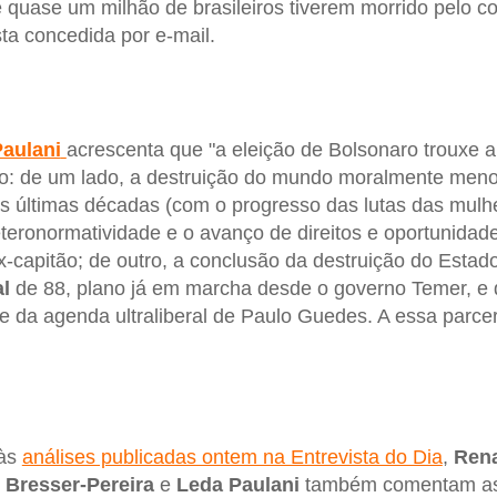
quase um milhão de brasileiros tiverem morrido pelo co
ta concedida por e-mail.
aulani
acrescenta que "a eleição de Bolsonaro trouxe 
ão: de um lado, a destruição do mundo moralmente meno
as últimas décadas (com o progresso das lutas das mulh
teronormatividade e o avanço de direitos e oportunidad
ex-capitão; de outro, a conclusão da destruição do Estad
l
de 88, plano já em marcha desde o governo Temer, e q
e da agenda ultraliberal de Paulo Guedes. A essa parcer
 às
análises publicadas ontem na Entrevista do Dia
,
Rena
 Bresser-Pereira
e
Leda Paulani
também comentam as 