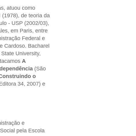
as, atuou como
 (1978), de teoria da
ulo - USP (2002/03),
es, em Paris, entre
istração Federal e
e Cardoso. Bacharel
State University,
estacamos
A
Independência
(São
 Construindo o
ditora 34, 2007) e
istração e
ocial pela Escola