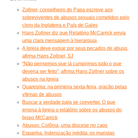
Zollner, conselheiro do Papa escreve aos
sobreviventes de abusos sexuais cometidos pelo
clero da Inglaterra e País de Gales
Hans Zollner diz que Relatório McCarrick envia
uma clara mensagem à hierarquia
A Igreja deve expiar por seus pecados de abuso,
afirma Hans Zollner, SJ
“Não pensemos que já cumprimos tudo o que
deveria ser feito”, afirma Hans Zollner sobre os
abusos na Igreja
Quaresma: na primeira sexta-feira, oração pelas
vítimas de abusos
Buscar a verdade para se converter. O que
ensina à Igreja o relatório sobre os abusos do
bispo McCarrick
Abusos: Colônia, uma diocese no caos
Espanha. Indenização inédita: os maristas