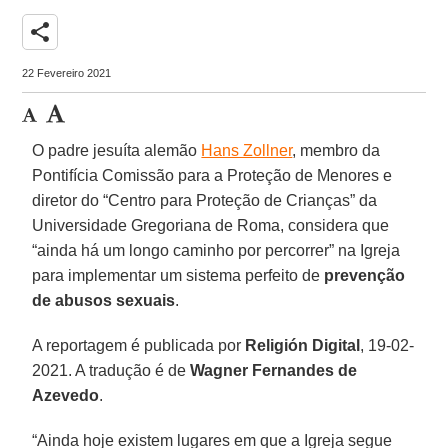
share
22 Fevereiro 2021
O padre jesuíta alemão
Hans Zollner
, membro da
Pontifícia Comissão para a Proteção de Menores e
diretor do “Centro para Proteção de Crianças” da
Universidade Gregoriana de Roma, considera que
“ainda há um longo caminho por percorrer” na Igreja
para implementar um sistema perfeito de
prevenção
de abusos sexuais
.
A reportagem é publicada por
Religión Digital
, 19-02-
2021. A tradução é de
Wagner Fernandes de
Azevedo
.
“Ainda hoje existem lugares em que a Igreja segue