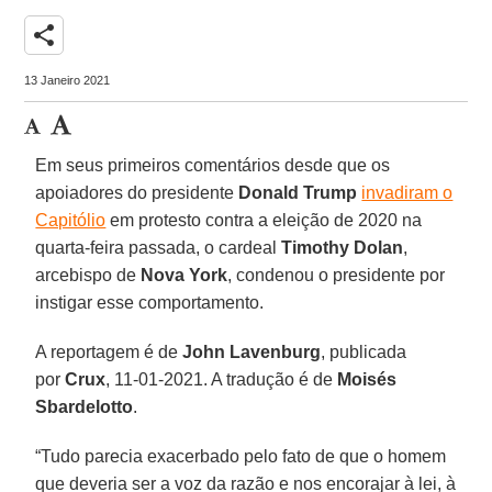
share
13 Janeiro 2021
Em seus primeiros comentários desde que os
apoiadores do presidente
Donald Trump
invadiram o
Capitólio
em protesto contra a eleição de 2020 na
quarta-feira passada, o cardeal
Timothy Dolan
,
arcebispo de
Nova York
, condenou o presidente por
instigar esse comportamento.
A reportagem é de
John Lavenburg
, publicada
por
Crux
, 11-01-2021. A tradução é de
Moisés
Sbardelotto
.
“Tudo parecia exacerbado pelo fato de que o homem
que deveria ser a voz da razão e nos encorajar à lei, à