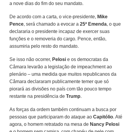
a nove dias do fim do seu mandato.
De acordo com a carta, o vice-presidente,
Mike
Pence
, será chamado a evocar a
25ª Emenda
, o que
declararia o presidente incapaz de exercer suas
funções e o removeria do cargo. Pence, então,
assumiria pelo resto do mandato.
Se isso não ocorrer,
Pelosi
e os democratas da
Câmara levarão a legislação de impeachment ao
plenário – uma medida que muitos republicanos da
Câmara declararam publicamente temer que só
piorará as divisões no país com tão pouco tempo
restante na presidência de
Trump
.
As forças da ordem também continuam a busca por
pessoas que participaram do ataque ao
Capitólio
. Até
agora, o homem retratado na mesa de
Nancy Pelosi
e o homem sem camisa, com chapéu de pele com