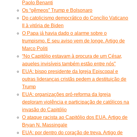
Paolo Benanti
Os “gêmeos” Trump e Bolsonaro
Do catolicismo democrático do Concílio Vaticano
II à vitória de Biden
O Papa já havia dado o alarme sobre o
trumpismo. E seu aviso vem de longe. Artigo de
Marco Politi
“No Capitólio estavam à procura de um César,
aqueles invisíveis também estão entre nós”
EUA: bispo presidente da Igreja Episcopal e
outras lideranças cristãs pedem a destituição de
Trump
EUA: organizações pró-reforma da Igreja
deploram violência e participação de católicos na
invasão do Capitólio
O ataque racista ao Capitólio dos EUA. Artigo de
Bryan N. Massingale
EUA: por dentro do coração de treva. Artigo de