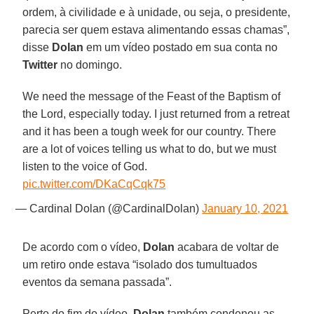
ordem, à civilidade e à unidade, ou seja, o presidente,
parecia ser quem estava alimentando essas chamas”,
disse
Dolan
em um vídeo postado em sua conta no
Twitter
no domingo.
We need the message of the Feast of the Baptism of
the Lord, especially today. I just returned from a retreat
and it has been a tough week for our country. There
are a lot of voices telling us what to do, but we must
listen to the voice of God.
pic.twitter.com/DKaCqCqk75
— Cardinal Dolan (@CardinalDolan)
January 10, 2021
De acordo com o vídeo,
Dolan
acabara de voltar de
um retiro onde estava “isolado dos tumultuados
eventos da semana passada”.
Perto do fim do vídeo,
Dolan
também condenou as