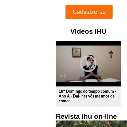
Vídeos IHU
play_circle_outline
18º Domingo do tempo comum -
Ano A - Dai-lhes vós mesmos de
comer
Revista ihu on-line