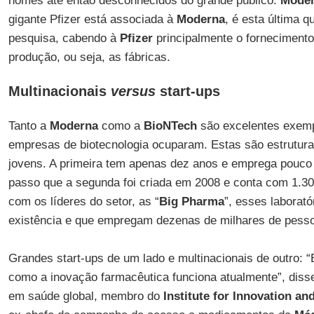
nomes até então desconhecidos do grande público:
Mode
gigante Pfizer está associada à
Moderna
, é esta última 
pesquisa, cabendo à
Pfizer
principalmente o forneciment
produção, ou seja, as fábricas.
Multinacionais
versus
start-ups
Tanto a
Moderna
como a
BioNTech
são excelentes exemp
empresas de biotecnologia ocuparam. Estas são estrutura
jovens. A primeira tem apenas dez anos e emprega pouco
passo que a segunda foi criada em 2008 e conta com 1.30
com os líderes do setor, as “
Big Pharma
”, esses laborat
existência e que empregam dezenas de milhares de pess
Grandes start-ups de um lado e multinacionais de outro: “
como a inovação farmacêutica funciona atualmente”, dis
em saúde global, membro do
Institute for Innovation a