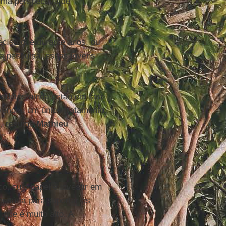
uma perspectiva de
ciso que durante anos, ou
 a pesquisa, essas jovens
rodutos ainda estão em fase
 vendeu um único tratamento.
s”, resume
Mathieu
co, cujo papel é investir em
essária para suportar as
 que é muito alto. A