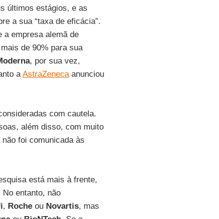
 últimos estágios, e as
e a sua “taxa de eficácia”.
 a empresa alemã de
e mais de 90% para sua
Moderna
, por sua vez,
anto a
AstraZeneca
anunciou
consideradas com cautela.
soas, além disso, com muito
a não foi comunicada às
squisa está mais à frente,
. No entanto, não
i
,
Roche
ou
Novartis
, mas