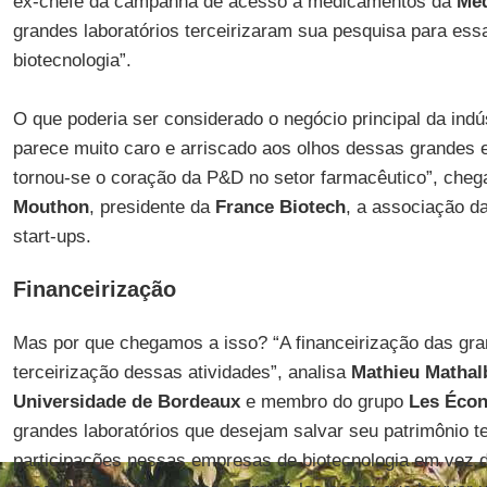
ex-chefe da campanha de acesso a medicamentos da
Méd
grandes laboratórios terceirizaram sua pesquisa para e
biotecnologia”.
O que poderia ser considerado o negócio principal da indú
parece muito caro e arriscado aos olhos dessas grandes
tornou-se o coração da P&D no setor farmacêutico”, cheg
Mouthon
, presidente da
France Biotech
, a associação d
start-ups.
Financeirização
Mas por que chegamos a isso? “A financeirização das gra
terceirização dessas atividades”, analisa
Mathieu
Mathal
Universidade de Bordeaux
e membro do grupo
Les Écon
grandes laboratórios que desejam salvar seu patrimônio
participações nessas empresas de biotecnologia em vez d