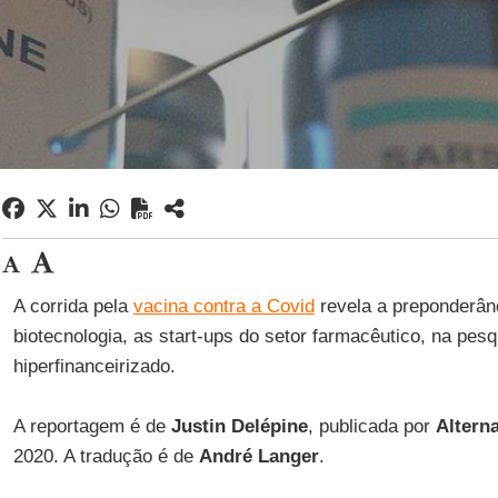
A corrida pela
vacina contra a Covid
revela a preponderân
biotecnologia, as start-ups do setor farmacêutico, na pes
hiperfinanceirizado.
A reportagem é de
Justin Delépine
, publicada por
Altern
2020. A tradução é de
André Langer
.