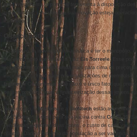
seu investimento, a principal ferramenta à disposição de
biotecnologia, uma vez que sua inovação esteja operacion
invenção.
O preço justo
“O objetivo da inovação farmacêutica é ter o monopólio, o
margens muito confortáveis”, diz
Els Torreele
. Esse pode
pela patente, pressiona ainda mais para cima os preços d
vacinas. Um preço pago por organizações de reembolso,
francesa
. Obviamente, este não é o único fator que press
desses produtos, mas a financeirização dessas jovens estr
Nesse caso, a
Moderna
e a
BioNtech
estão avançando os
de 25 dólares a dose para sua vacina contra
Covid-19
. S
candidatas requerem duas doses, o custo de cada vacina 
dólares. Dado o tamanho da população a ser vacinada, a c