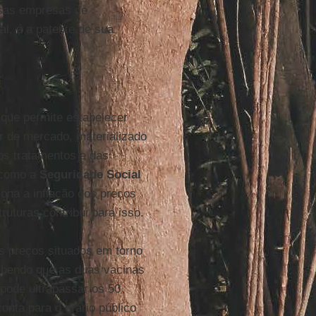
ssas empresas de
al, é a patente de sua
 que permite estabelecer
r de mercado, materializado
os tratamentos e das
 como a
Seguridade Social
iona a inflação dos preços
uturas contribui para isso.
 preços situados em torno
abendo que as duas vacinas
pode ultrapassar os 50
onta para o erário público