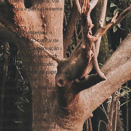
as start-ups em geral, vai
e incerteza é particularmente
s.
cesso para compensar o
eu Montalban
. O capital de
ara a empresa cuja inovação
estimento pode se traduzir
e ele for comercializado,
mitir que o ator do capital
, não se pretende
e biotecnologia, e muitas
armacêuticos.
izar pesadamente estas
zado um único produto, a
tividade e tornar rentável