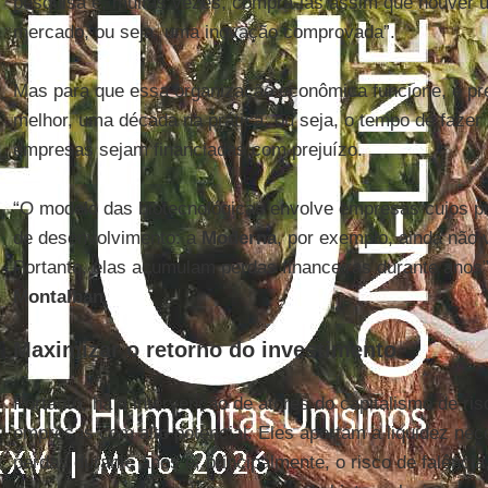
pesquisa e, muitas vezes, comprá-las assim que houver 
mercado, ou seja, uma inovação comprovada”.
Mas para que essa organização econômica funcione, é pre
melhor, uma década na prática, ou seja, o tempo de fazer
empresas sejam financiadas com prejuízo.
“O modelo das biotecnológicas envolve empresas cujos p
de desenvolvimento: a
Moderna
, por exemplo, ainda não
Portanto, elas acumulam perdas financeiras durante ano
Montalban
.
Maximizar o retorno do investimento
Portanto, há a intervenção de atores do capitalismo de ris
empresas com alto potencial. Eles aportam a liquidez nec
perdas durante anos e, principalmente, o risco de falência,