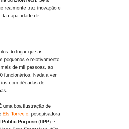
rna
ou
BioNTech
. Se a
que realmente traz inovação e
o da capacidade de
los do lugar que as
s pequenas e relativamente
 mais de mil pessoas, ao
0 funcionários. Nada a ver
órios com décadas de
oas.
É uma boa ilustração de
se
Els Torreele
, pesquisadora
nd Public Purpose
(
IIPP
) e