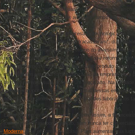
esmagadora maioria das empresas de biotecnologia, como 
à falência alguns anos após sua criação. O grau de risco 
alto no campo médico, e mais ainda no campo das vacina
“Há a necessidade de uma empresa biotecnológica de su
investimento nas outras dez que fracassaram”, diz
Mathi
risco, portanto, requer um alto retorno do investimento p
resultou em um tratamento ou vacina. Esse retorno do inv
em uma margem significativa retirada do produto assim qu
mas também em uma forte valorização da empresa para per
de risco revenda suas ações a um preço alto. Na verdade
permanecer por muito tempo no capital dessas empresas d
delas são, portanto, adquiridas por grandes laboratórios f
Estes diferentes mecanismos tendem, assim, a financeir
jovens estruturas: por exemplo, sem nunca ter comerciali
Moderna
já se encontra na Bolsa. Para aumentar sua lucra