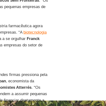
icos Sem Fronteiras
. “Os
ssas pequenas empresas de
stria farmacêutica agora
 empresas. “A
biotecnologia
a a se orgulhar
Franck
as empresas do setor de
ndes firmas pressiona pela
ban
, economista da
omistes Atterrés
. “Os
 tendem a assumir pequenas
e financiar diretamente a