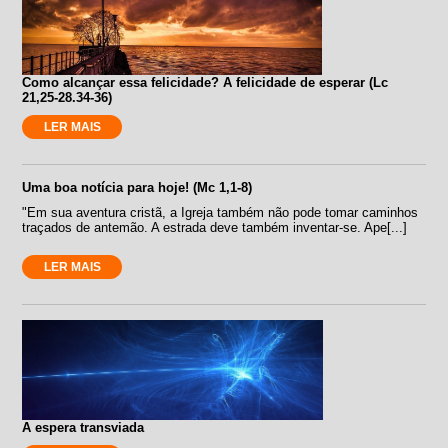
Como alcançar essa felicidade? A felicidade de esperar (Lc
21,25-28.34-36)
LER MAIS
Uma boa notícia para hoje! (Mc 1,1-8)
"Em sua aventura cristã, a Igreja também não pode tomar caminhos
traçados de antemão. A estrada deve também inventar-se. Ape[...]
LER MAIS
A espera transviada