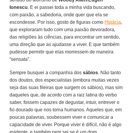
Ionescu
. E ei passei toda a minha vida buscando,
com paixão, a sabedoria, onde quer que ela se
escondesse. Por isso, gosto de figuras como
Hipácia
,
que exploraram tudo com uma paixão devoradora,
das religiões às ciências, para encontrar um sentido,
uma direção que as ajudasse a viver. E que também
pudesse permitir que elas morressem de maneira
“sensata”.
Sempre busquei a companhia dos
sábios
. Não tanto
dos doutos, dos especialistas (embora muitas vezes
seja das suas fileiras que surgem os sábios), mas sim
daqueles que, de acordo com a raiz latina do verbo
saber, fossem capazes de degustar, intuir, entrever o
fio dourado que nos torna humanos. Aqueles que, em
poucas palavras, soubessem viver e comunicar a
capacidade de viver. Porque viver é difícil, não é algo
evidente, e também nem sei se é um dom.