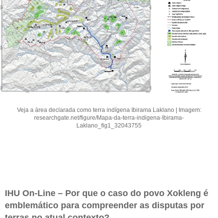
Veja a área declarada como terra indígena Ibirama Laklano | Imagem:
researchgate.net/figure/Mapa-da-terra-indigena-Ibirama-
Laklano_fig1_32043755
IHU On-Line – Por que o caso do povo Xokleng é
emblemático para compreender as disputas por
terras no atual contexto?