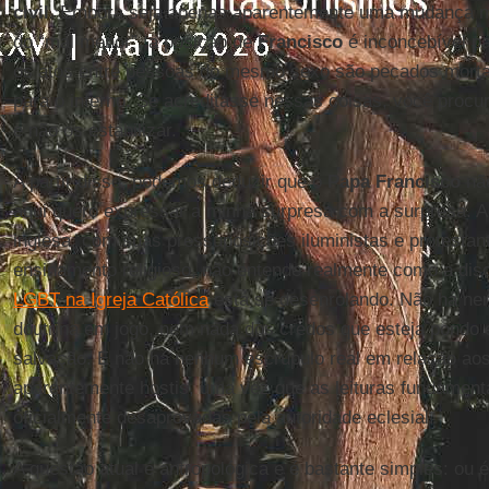
civil
. Embora seja apenas aparentemente uma mudança m
do “mal menor”, a posição de
Francisco
é inconcebível pa
os atos entre pessoas do mesmo sexo são pecados mortai
para o inferno. Se acreditasse nessas coisas, você procu
e não os estabilizar.
A partir disso, podemos deduzir que o
Papa Francisco
não
aqui quero expressar a minha surpresa com a surpresa. 
inglesa, com suas pressuposições iluministas e protesta
ensinamento religioso, não entende realmente como a di
LGBT na Igreja Católica
está se desenrolando. Não há ne
doutrina em jogo, nem nada dos credos que esteja pondo 
salvação. E não há nenhum escrúpulo real em relação aos 
aparentemente hostis, uma vez que as leituras fundamenta
oficialmente desaprovadas pela autoridade eclesial.
A questão atual é antropológica e é bastante simples: ou