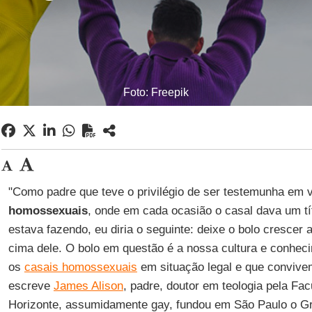
Foto: Freepik
"Como padre que teve o privilégio de ser testemunha em 
homossexuais
, onde em cada ocasião o casal dava um tít
estava fazendo, eu diria o seguinte: deixe o bolo crescer 
cima dele. O bolo em questão é a nossa cultura e conhec
os
casais homossexuais
em situação legal e que convive
escreve
James Alison
, padre, doutor em teologia pela Fa
Horizonte, assumidamente gay, fundou em São Paulo o Gr