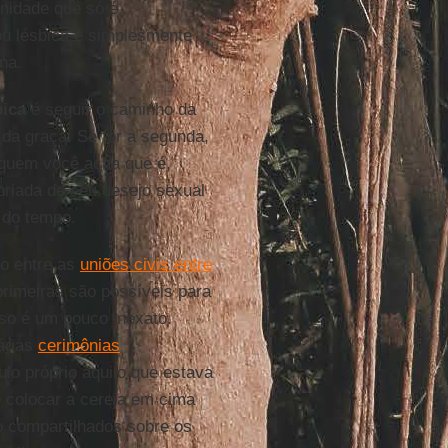
nidade que só é
ou lésbica é simplesmente
na.
bica
é seguir o caminho da
 da graça. Se for a segunda,
 quem você acha que é,
priada de seu desejo sexual
 do tempo.
ão entre as
uniões civis entre
primeiras são possíveis para
sso é um pouco inexato.
árias
cerimônias
lo próprio àquilo que estava
e colocar a cereja em cima
o compartilhados sobre os