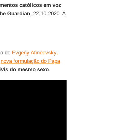
gmentos católicos em voz
he Guardian
, 22-10-2020. A
io de
Evgeny Afineevsky,
a
nova formulação do Papa
civis do mesmo sexo
.