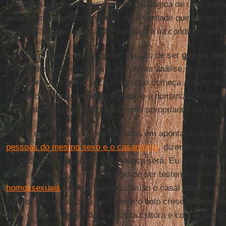
lésbica
é uma forma perversa ou patológica de uma huma
autenticamente heterossexual; ou é verdade que ser gay 
uma variante minoritária não patológica na condição huma
Se for a primeira, então “ceder” ao fato de ser
gay ou lés
própria desordem objetiva e, em última análise, excluir-se
então tornar-se quem você é algo que começa a partir de
incluindo a sua
orientação
sexual
, e a humanização apro
será trabalhada em relacionamentos apropriados ao longo
Alguns comentaristas foram rápidos em apontar a distinç
pessoas do mesmo sexo e o casamento
, dizendo que as 
os católicos, enquanto o outro nunca será. Eu acho que i
Como padre que teve o privilégio de ser testemunha em v
homossexuais
, onde em cada ocasião o casal dava um títu
fazendo, eu diria o seguinte: deixe o bolo crescer antes d
dele. O bolo em questão é a nossa cultura e conheciment