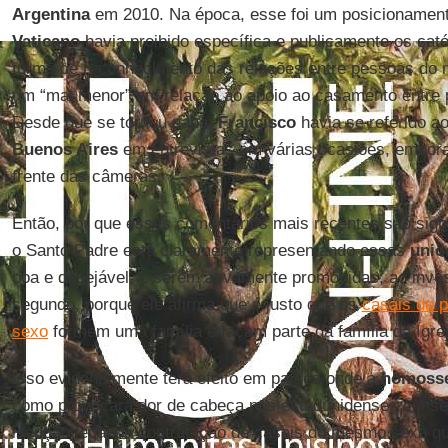
Argentina
em 2010. Na época, esse foi um posicionament
Vaticano
havia proibido específica e publicamente os cat
forma de reconhecimento das relações entre pessoas d
um “mal menor” em relação ao apoio ao casamento entre
Desde que se tornou papa,
Francisco
havia se referido a
Buenos Aires
em entrevistas em várias ocasiões, embora,
frente das câmeras.
Então, por que esses comentários mais recentes são signi
o Santo Padre está claramente representando essas
uniõe
boa e desejável, a serem ativamente promovidas, ao invé
segundo, porque ele afirma que é justo que os
casais de 
sexo
formem uma família e façam parte da família da Igrej
Isso evidentemente terá efeito em países onde a
homosse
como provocará dor de cabeça nos estadunidenses cons
isenção legal da contratação de casais do mesmo sexo 