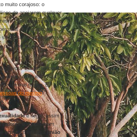
o muito corajoso: o
ólicos de apoiarem qualquer
o mesmo sexo, mesmo como
 pessoas de mesmo sexo.
o seu posicionamento em
 pelo que eu saiba, não na
ficativos? Em parte, porque
s civis
como uma coisa
s de um mal menor. E,
pessoas do mesmo
a.
xualidade
é ilegal, assim
ervadores que buscaram
que entraram em uma
união