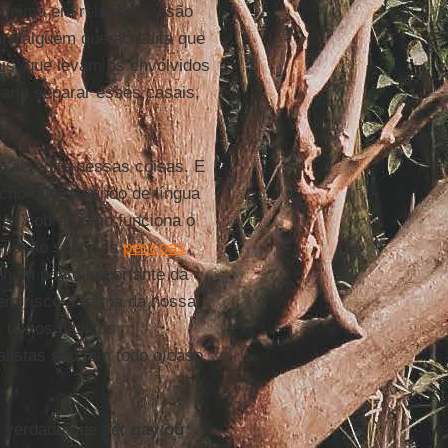
ínima em relação à visão
ra alguém que acredita que
s, que levam os envolvidos
raria separar esses casais,
 acredita nessas coisas. E
Acho que o mundo de língua
ntes sobre como funciona o
scussão sobre as
pessoas
nhum ponto importante da
em risco a forma da nossa
textos bíblicos
listas são, em todo o caso,
 é verdade que ser
gay ou