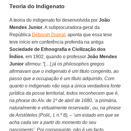
Teoria do Indigenato
A teoria do indigenato foi desenvolvida por
João
Mendes Junior
. A subprocuradora-geral da
República
Déborah Duprat
, aponta que essa tese
teve início em conferência proferida na antiga
Sociedade de Ethnografia e Civilização dos
Índios
, em 1902, quando o professor
João Mendes
Junior
afirmou: “[…]
já os philosophos gregos
afirmavam que o indigenato é um título congenito, ao
passo que a occupação é um título adquirido. Com
quanto o indigenato não seja a única verdadeira fonte
jurídica da posse territorial, todos reconhecem que é,
na phrase do Alv. de 1º de abril de 1680, ‘a primária,
naturalmente e virtualmente reservada’, ou, na phrase
de Aristóteles (Polit., I, n.º 8), – ‘um estado em que se
acha cada ser a partir do momento do seu
nascimento’. Por conseguinte, não é um facto