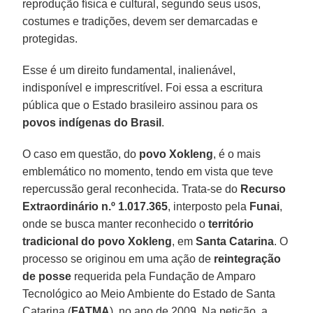
reprodução física e cultural, segundo seus usos,
costumes e tradições, devem ser demarcadas e
protegidas.
Esse é um direito fundamental, inalienável,
indisponível e imprescritível. Foi essa a escritura
pública que o Estado brasileiro assinou para os
povos indígenas do Brasil
.
O caso em questão, do
povo Xokleng
, é o mais
emblemático no momento, tendo em vista que teve
repercussão geral reconhecida. Trata-se do
Recurso
Extraordinário n.º 1.017.365
, interposto pela
Funai
,
onde se busca manter reconhecido o
território
tradicional do povo Xokleng
, em
Santa Catarina
. O
processo se originou em uma ação de
reintegração
de posse
requerida pela Fundação de Amparo
Tecnológico ao Meio Ambiente do Estado de Santa
Catarina (
FATMA
), no ano de 2009. Na petição, a