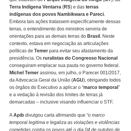
Terra Indígena Ventarra
(
RS
) e das
terras
indígenas dos povos Nambikwara e Pareci
.
Embora tais ações tratassem especificamente dessas
terras, o entendimento dos ministros serviria de
orientações para as demais terras do
Brasil
. Neste
contexto, estava em negociação as articulações
políticas de
Temer
para evitar seu afastamento da
presidência. Os
ruralistas do Congresso Nacional
conseguiram emplacar sua pauta no governo federal.
Michel Temer
assinou, em julho, o Parecer 001/2017,
da Advocacia Geral da União (
AGU
), obrigando todos
os órgãos do Executivo a aplicar o “
marco temporal
”
e a vedação à revisão dos limites de terras já
demarcadas – inclusive visando influenciar o STF.
A
Apib
divulgou carta afirmando que
“o marco
temporal legitima e legaliza as violações e violências
cometidas contra os povos até o dia 04 de outubro de