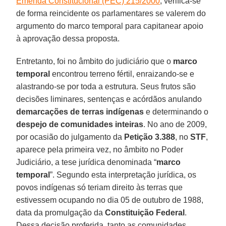
Emenda Constitucional (PEC) 215/2000
, verifica-se
de forma reincidente os parlamentares se valerem do
argumento do marco temporal para capitanear apoio
à aprovação dessa proposta.
Entretanto, foi no âmbito do judiciário que o
marco
temporal
encontrou terreno fértil, enraizando-se e
alastrando-se por toda a estrutura. Seus frutos são
decisões liminares, sentenças e acórdãos anulando
demarcações de terras indígenas
e determinando o
despejo de comunidades inteiras
. No ano de 2009,
por ocasião do julgamento da
Petição 3.388
, no
STF
,
aparece pela primeira vez, no âmbito no Poder
Judiciário, a tese jurídica denominada “
marco
temporal
”. Segundo esta interpretação jurídica, os
povos indígenas só teriam direito às terras que
estivessem ocupando no dia 05 de outubro de 1988,
data da promulgação da
Constituição Federal
.
Dessa decisão proferida, tanto as comunidades