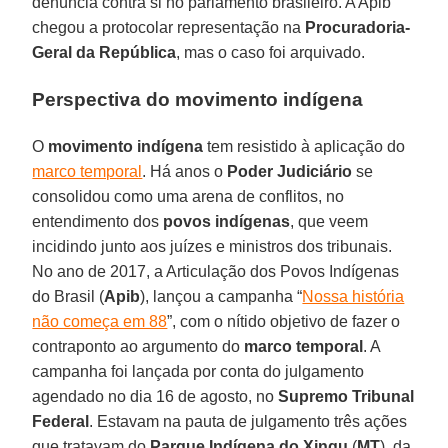
denúncia contra si no parlamento brasileiro. A Apib
chegou a protocolar representação na
Procuradoria-
Geral da República
, mas o caso foi arquivado.
Perspectiva do movimento indígena
O
movimento indígena
tem resistido à aplicação do
marco temporal
. Há anos o
Poder Judiciário
se
consolidou como uma arena de conflitos, no
entendimento dos
povos indígenas
, que veem
incidindo junto aos juízes e ministros dos tribunais.
No ano de 2017, a Articulação dos Povos Indígenas
do Brasil (
Apib
), lançou a campanha “
Nossa história
não começa em 88
”, com o nítido objetivo de fazer o
contraponto ao argumento do
marco temporal
. A
campanha foi lançada por conta do julgamento
agendado no dia 16 de agosto, no
Supremo Tribunal
Federal
. Estavam na pauta de julgamento três ações
que tratavam do
Parque Indígena do Xingu
(
MT
), da