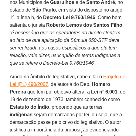
nos Municípios de
Guarulhos
e de
Santo André
, no
estado de
São Paulo
, em vista do disposto no artigo
1º, alínea h, do
Decreto-Lei 9.760/1946
. Como bem
salienta o jurista
Roberto Lemos dos Santos Filho
“
é necessário que os operadores do direito atentem
ao fato de que aplicação da Súmula 650-STF deve
ser realizada aos casos específicos a que ela tem
relação, vale dizer, usucapião de terras indígenas a
que se refere o Decreto-Lei 9.760/1946
”.
Ainda no âmbito do legislativo, cabe citar o
Projeto de
Lei (PL) 490/2007
, de autoria do Dep.
Homero
Pereira
que tem por objetivo alterar a
Lei n° 6.001
, de
19 de dezembro de 1973, também conhecido como
Estatuto do Índio
, propondo que as
terras
indígenas
sejam demarcadas por lei, ou seja, que a
demarcação passe pelo crivo do legislativo. O autor
justifica a importância da proposição evidenciando