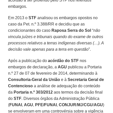
acórdão a ser proferido pelo STF nos referidos
embargos.
Em 2013 o
STF
analisou os embargos opostos no
caso da Pet. n.º 3.388/RR e decidiu que as
condicionantes do caso
Raposa Serra do Sol
“
não
vincula juízes e tribunais quando do exame de outros
processos relativos a terras indígenas diversas (…). A
decisão vale apenas para a terra em questão
”.
Após a publicação do
acórdão do STF
nos
embargos de declaração, a
AGU
publicou a Portaria
n.º 27 de 07 de fevereiro de 2014, determinando à
Consultoria-Geral da União
e à
Secretaria Geral de
Contencioso
a análise de adequação do conteúdo
da
Portaria n.º 303/2012
aos termos da decisão final
do
STF
. Diversos órgãos da Administração Pública
(
FUNAI
,
AGU
,
PFE/FUNAI
,
CONJUR
/
MJ
/
CGU
/
AGU
)
se envolveram em uma controvérsia sobre a vigência