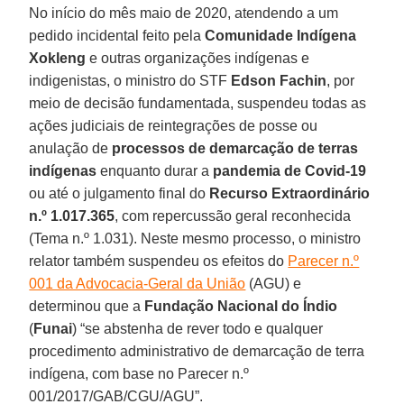
No início do mês maio de 2020, atendendo a um
pedido incidental feito pela
Comunidade Indígena
Xokleng
e outras organizações indígenas e
indigenistas, o ministro do STF
Edson Fachin
, por
meio de decisão fundamentada, suspendeu todas as
ações judiciais de reintegrações de posse ou
anulação de
processos de demarcação de terras
indígenas
enquanto durar a
pandemia de Covid-19
ou até o julgamento final do
Recurso Extraordinário
n.º 1.017.365
, com repercussão geral reconhecida
(Tema n.º 1.031). Neste mesmo processo, o ministro
relator também suspendeu os efeitos do
Parecer n.º
001 da Advocacia-Geral da União
(AGU) e
determinou que a
Fundação Nacional do Índio
(
Funai
) “se abstenha de rever todo e qualquer
procedimento administrativo de demarcação de terra
indígena, com base no Parecer n.º
001/2017/GAB/CGU/AGU”.