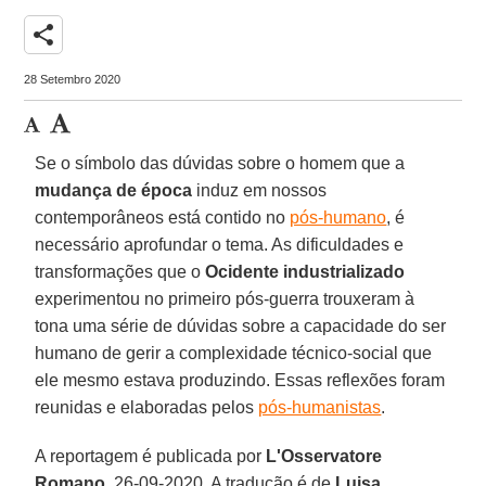
share
28 Setembro 2020
Se o símbolo das dúvidas sobre o homem que a
mudança de época
induz em nossos
contemporâneos está contido no
pós-humano
, é
necessário aprofundar o tema. As dificuldades e
transformações que o
Ocidente industrializado
experimentou no primeiro pós-guerra trouxeram à
tona uma série de dúvidas sobre a capacidade do ser
humano de gerir a complexidade técnico-social que
ele mesmo estava produzindo. Essas reflexões foram
reunidas e elaboradas pelos
pós-humanistas
.
A reportagem é publicada por
L'Osservatore
Romano
, 26-09-2020. A tradução é de
Luisa