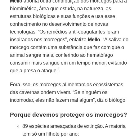
Mello
aponta outra contribuição dos morcegos para a
biomimética, área que estuda, na natureza, as
estruturas biológicas e suas funções e usa esse
conhecimento no desenvolvimento de novas
tecnologias. “Os remédios anti-coagulantes foram
inspirados nos morcegos”, enfatiza
Mello
. “A saliva do
morcego contém uma substância que faz com que o
animal sangre mais, conferindo ao hematófago
consumir mais sangue em um tempo menor, evitando
que a presa o ataque.”
Fora isso, os morcegos alimentam os ecossistemas
das cavernas ondem vivem. “Se ninguém os
incomodar, eles não fazem mal algum”, diz o biólogo.
Porque devemos proteger os morcegos?
89 espécies ameaçadas de extinção. A maioria
tem só um filhote por ano;