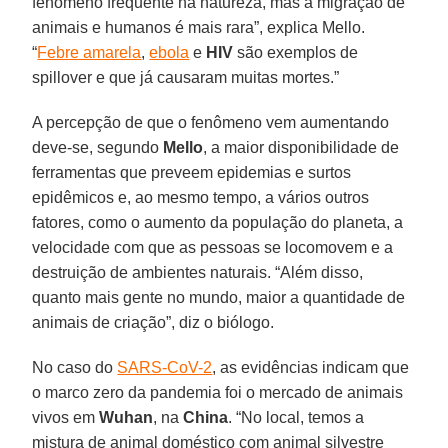
fenômeno frequente na natureza, mas a migração de
animais e humanos é mais rara”, explica Mello.
“
Febre amarela
,
ebola
e
HIV
são exemplos de
spillover e que já causaram muitas mortes.”
A percepção de que o fenômeno vem aumentando
deve-se, segundo
Mello
, a maior disponibilidade de
ferramentas que preveem epidemias e surtos
epidêmicos e, ao mesmo tempo, a vários outros
fatores, como o aumento da população do planeta, a
velocidade com que as pessoas se locomovem e a
destruição de ambientes naturais. “Além disso,
quanto mais gente no mundo, maior a quantidade de
animais de criação”, diz o biólogo.
No caso do
SARS-CoV-2
, as evidências indicam que
o marco zero da pandemia foi o mercado de animais
vivos em
Wuhan
, na
China
. “No local, temos a
mistura de animal doméstico com animal silvestre