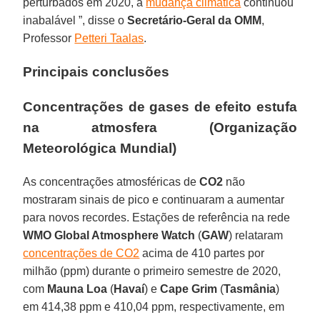
perturbados em 2020, a
mudança climática
continuou
inabalável ”, disse o
Secretário-Geral da OMM
,
Professor
Petteri Taalas
.
Principais conclusões
Concentrações de gases de efeito estufa
na atmosfera (Organização
Meteorológica Mundial)
As concentrações atmosféricas de
CO2
não
mostraram sinais de pico e continuaram a aumentar
para novos recordes. Estações de referência na rede
WMO Global Atmosphere Watch
(
GAW
) relataram
concentrações de CO2
acima de 410 partes por
milhão (ppm) durante o primeiro semestre de 2020,
com
Mauna Loa
(
Havaí
) e
Cape Grim
(
Tasmânia
)
em 414,38 ppm e 410,04 ppm, respectivamente, em