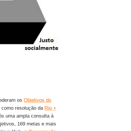
ederam os
Objetivos do
s como resolução da
Rio +
pós uma ampla consulta à
bjetivos, 169 metas e mais