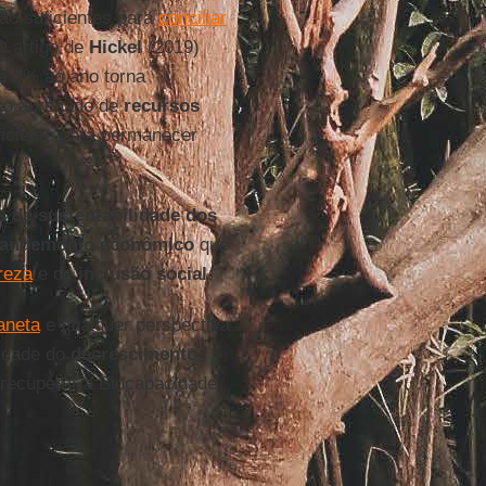
ão suficientes para
conciliar
O artigo de
Hickel
(2019)
de 3% ao ano torna
uso agregado de
recursos
iciente para permanecer
 de sustentabilidade dos
andemônio econômico
que
reza
e de
inclusão social
.
aneta
e qualquer perspectiva
sidade do
decrescimento
 recuperar a Biocapacidade