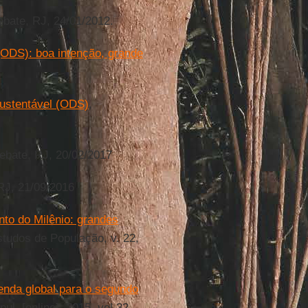
ebate, RJ, 24/01/2012.
(ODS): boa intenção, grande
ustentável (ODS)
,
ebate, RJ, 20/02/2017
 RJ, 21/09/2016
to do Milênio: grandes
studos de População, v. 22,
nda global para o segundo
ul. [online]. 2015, vol.32,