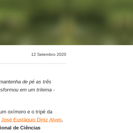
12 Setembro 2020
mantenha de pé as três
ansformou em um trilema -
um oxímoro e o tripé da
e
José Eustáquio Diniz Alves
,
ional de Ciências