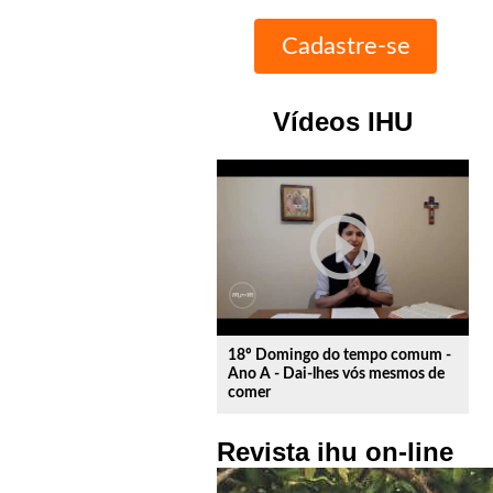
Vídeos IHU
play_circle_outline
18º Domingo do tempo comum -
Ano A - Dai-lhes vós mesmos de
comer
Revista ihu on-line