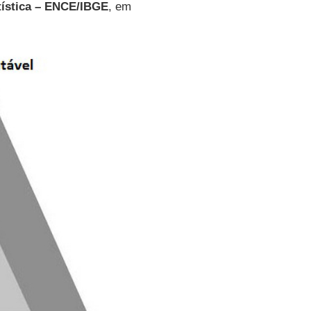
atística – ENCE/IBGE
, em