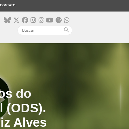
CONTATO
search
os do
l (ODS).
iz Alves