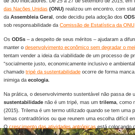
de 300 indicadores. De 25 a 27 de setembro de 2015, em
das Nações Unidas
(ONU)
realizou um encontro, com statu
da
Assembleia Geral
, onde decidiu pela adoção dos
ODS
sob responsabilidade da
Comissão de Estatística da ONU
Os
ODSs
– a despeito de seus méritos – ajudaram a difun
manter o
desenvolvimento econômico sem degradar o mei
tentam vender a ideia da viabilidade de um processo de p
“socialmente justo, economicamente inclusivo e ambienta
chamado
tripé da sustentabilidade
ocorre de forma manca,
inimiga da
ecologia
.
Na prática, o desenvolvimento sustentável não passa de
sustentabilidade
não é um tripé, mas um
trilema
, como
(2015). Trilema é um termo utilizado quando se tem uma 
lemas contraditórios ou que reunem uma escolha difícil ent
O
crescimento das atividades antrópicas
está colocando 
sobre o Planeta. Está ficando difícil conciliar
cresciment