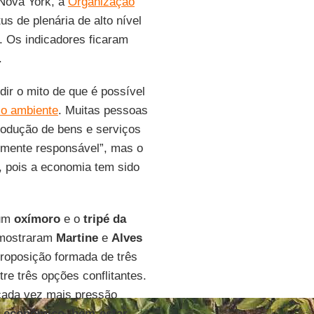
 Nova York, a
Organização
s de plenária de alto nível
. Os indicadores ficaram
.
dir o mito de que é possível
o ambiente
. Muitas pessoas
rodução de bens e serviços
lmente responsável”, mas o
 pois a economia tem sido
 um
oxímoro
e o
tripé da
 mostraram
Martine
e
Alves
proposição formada de três
re três opções conflitantes.
cada vez mais pressão
o econômico
,
bem-estar