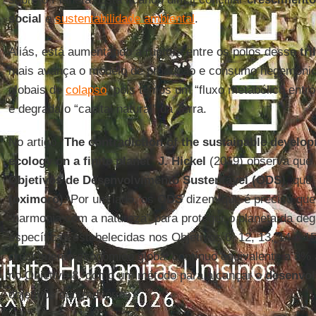
social
e
sustentabilidade ambiental
.
Aliás, está aumentando a ruptura entre os polos desse
tr
mais avança o modelo de produção e consumo hegemônico
globais de
colapso
, pois temos um “fluxo metabólico entró
e degrada o “capital natural” da Terra.
No artigo “
The contradiction of the sustainable develo
ecology on a finite planet
”
J. Hickel
(2019) observa que 
Objetivos de Desenvolvimento Sustentável (ODS)
, qu
(oximoro)
. Por um lado, os
ODS
dizem que é preciso que
“harmonia com a natureza” para proteger o planeta da d
específicas estabelecidas nos Objetivos 6, 12, 13, 14 e 1
crescimento econômico global contínuo equivalente a 3% 
no Objetivo 8, como um método para alcançar o
desenvol
objetivos contraditórios.