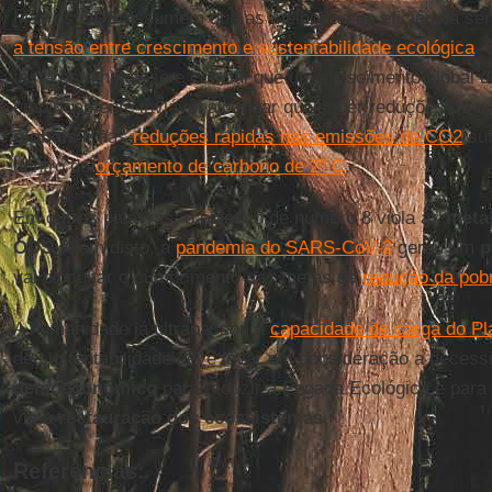
Mas os
ODS
assumem que as melhorias de eficiência ser
a tensão entre crescimento e sustentabilidade ecológica
. 
testa esta hipótese e conclui que um crescimento global 
empiricamente inviável alcançar quaisquer reduções no 
globais
e nas
reduções rápidas nas emissões de CO2
suf
dentro do
orçamento de carbono de 2º C
.
Em outras palavras, o objetivo de número 8 viola as
metas
ODS
. Além disto, a
pandemia do SARS-CoV-2
gerou um
p
vai dificultar o cumprimento das metas de
redução da pob
A humanidade já ultrapassou a
capacidade de carga do Pl
de sustentabilidade deve levar em consideração a neces
demoeconômico
para reduzir a Pegada Ecológica e para
via a
restauração dos ecossistemas
.
Referências: