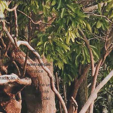
ilema
. O pior é que quanto
, maiores são os riscos
pico” que dissipa a energia
pment goals: Growth versus
existem dois lados dos
e aparecem em
contradição
 a humanidade alcance
egradação, com metas
5. Por outro lado, propõe um
ao ano, conforme descrito
vimento sustentável
. São