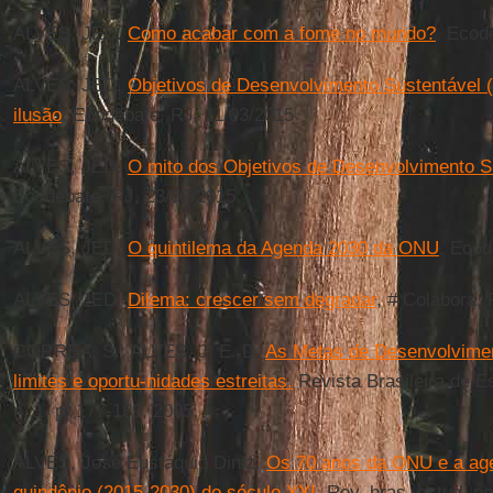
ALVES, JED.
Como acabar com a fome no mundo?
, Ecod
ALVES, JED.
Objetivos de Desenvolvimento Sustentável 
ilusão
, Ecodebate, RJ, 11/03/2015
ALVES, JED.
O mito dos Objetivos de Desenvolvimento S
Ecodebate, RJ, 23/09/2015
ALVES, JED.
O quintilema da Agenda 2030 da ONU
, Ecod
ALVES, JED.
Dilema: crescer sem degradar
, # Colabora,
CORREA, S.; ALVES, J. E. D.
As Metas de Desenvolvimen
limites e oportu-nidades estreitas.
Revista Brasileira de E
n. 1, p. 177-189, 2005.
ALVES, José Eustáquio Diniz.
Os 70 anos da ONU e a age
quindênio (2015-2030) do século XXI.
Rev. bras. estud. pop