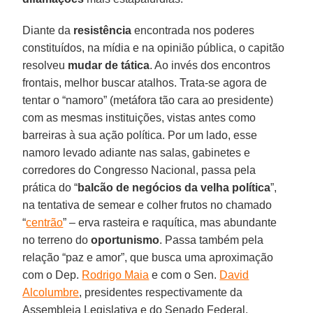
Diante da
resistência
encontrada nos poderes
constituídos, na mídia e na opinião pública, o capitão
resolveu
mudar de tática
. Ao invés dos encontros
frontais, melhor buscar atalhos. Trata-se agora de
tentar o “namoro” (metáfora tão cara ao presidente)
com as mesmas instituições, vistas antes como
barreiras à sua ação política. Por um lado, esse
namoro levado adiante nas salas, gabinetes e
corredores do Congresso Nacional, passa pela
prática do “
balcão de negócios
da velha política
”,
na tentativa de semear e colher frutos no chamado
“
centrão
” – erva rasteira e raquítica, mas abundante
no terreno do
oportunismo
. Passa também pela
relação “paz e amor”, que busca uma aproximação
com o Dep.
Rodrigo Maia
e com o Sen.
David
Alcolumbre
, presidentes respectivamente da
Assembleia Legislativa e do Senado Federal.