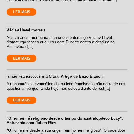
Conferência dos Bispos da República Tcheca, lê-se uma bre[...]
LER MAIS
Václav Havel morreu
Aos 75 anos, morreu na manhã deste domingo Václav Havel,
dramaturgo tcheco que lutou com Dubcec contra a ditadura na
Primavera d[...]
LER MAIS
Irmão Francisco, irmã Clara. Artigo de Enzo Bianchi
A transparência evangélica da intuição franciscana não deixa de nos
questionar, porque, ainda hoje, nos coloca diante do rost[...]
LER MAIS
''O homem é religioso desde o tempo do australopiteco Lucy''.
Entrevista com Julien Ries
"O homem é desde a sua origem um homem religioso". O sacerdote