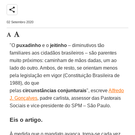
share
02 Setembro 2020
"O
puxadinho
e o
jeitinho
– diminutivos tão
familiares aos cidadãos brasileiros – são parentes
muito próximos: caminham de mãos dadas, um ao
lado do outro. Ambos, de resto, se orientam menos
pela legislação em vigor (Constituição Brasileira de
1988), do que
pelas
circunstâncias conjunturais
", escreve
Alfredo
J. Gonçalves
, padre carlista, assessor das Pastorais
Sociais e vice-presidente do SPM – São Paulo.
Eis o artigo.
À medida que o mandato avança, torna-se cada vez