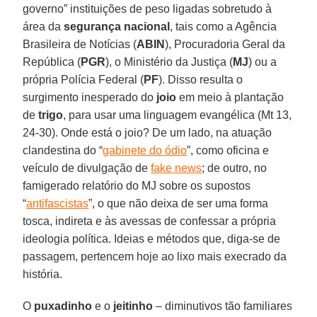
governo” instituições de peso ligadas sobretudo à
área da
segurança nacional
, tais como a Agência
Brasileira de Notícias (
ABIN
), Procuradoria Geral da
República (
PGR
), o Ministério da Justiça (
MJ
) ou a
própria Polícia Federal (
PF
). Disso resulta o
surgimento inesperado do
joio
em meio à plantação
de
trigo
, para usar uma linguagem evangélica (Mt 13,
24-30). Onde está o joio? De um lado, na atuação
clandestina do “
gabinete do ódio
”, como oficina e
veículo de divulgação de
fake news
; de outro, no
famigerado relatório do MJ sobre os supostos
“
antifascistas
”, o que não deixa de ser uma forma
tosca, indireta e às avessas de confessar a própria
ideologia política. Ideias e métodos que, diga-se de
passagem, pertencem hoje ao lixo mais execrado da
história.
O
puxadinho
e o
jeitinho
– diminutivos tão familiares