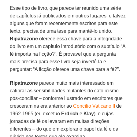
Esse tipo de livro, que parece ter reunido uma série
de capítulos já publicados em outros lugares, e talvez
alguns que foram recentemente escritos para este
texto, precisa de uma tese para mantê-lo unido.
Ripatrazone
oferece essa chave para a integridade
do livro em um capítulo introdutório com o subtítulo “A
fé importa na ficção?”. É provável que a pergunta
mais precisa para esse livro seja invertê-la e
perguntar: “A ficção oferece uma chave para a fé?”.
Ripatrazone
parece muito mais interessado em
calibrar as sensibilidades mutantes do catolicismo
pós-conciliar – conforme ilustrado em escritores que
cresceram na era anterior ao
Concílio Vaticano II
de
1962-1965 (eu excetuo
Erdrich
e
Klay
), e cujas
jornadas de fé os levaram em muitas direções
diferentes – do que em explorar o papel da fé e da
dúvida nos textos que ele examina.