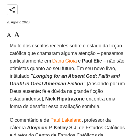
share
28 Agosto 2020
Muito dos escritos recentes sobre o estado da ficção
católica que chamaram alguma atenção – pensamos
particularmente em
Dana Gioia
e
Paul Elie
– não são
otimistas quanto ao seu futuro. Em seu novo livro,
intitulado
"Longing for an Absent God: Faith and
Doubt in Great American Fiction"
[Ansiando por um
Deus ausente: fé e dúvida na grande ficção
estadunidense],
Nick Ripatrazone
encontra uma
forma de desafiar essa avaliação sombria.
O comentário é de
Paul Lakeland
, professor da
cátedra
Aloysius P. Kelley S.J.
de Estudos Católicos
e diretor do Centro de Estudos Católicos da