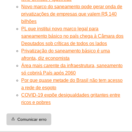
Novo marco do saneamento pode gerar onda de
privatizações de empresas que valem R$ 140
bilhões
PL que institui novo marco legal para
saneamento básico no país chega à Câmara dos
Deputados sob críticas de todos os lados
Privatização do saneamento básico é uma
afronta, diz economista
Área mais carente da infraestrutura, saneamento
só cobrirá País após 2060
Por que quase metade do Brasil não tem acesso
a rede de esgoto
COVID-19 expõe desigualdades gritantes entre
ricos e pobres
⚠️
Comunicar erro