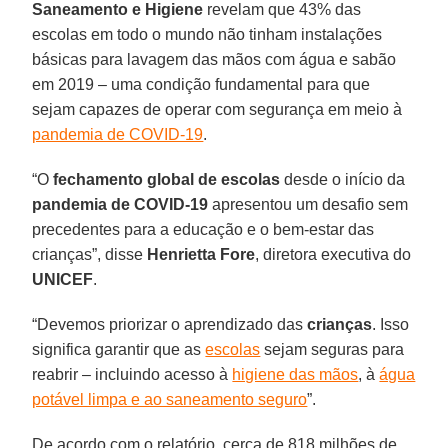
Saneamento e Higiene
revelam que 43% das
escolas em todo o mundo não tinham instalações
básicas para lavagem das mãos com água e sabão
em 2019 – uma condição fundamental para que
sejam capazes de operar com segurança em meio à
pandemia de COVID-19
.
“O
fechamento global de escolas
desde o início da
pandemia de COVID-19
apresentou um desafio sem
precedentes para a educação e o bem-estar das
crianças”, disse
Henrietta
Fore
, diretora executiva do
UNICEF
.
“Devemos priorizar o aprendizado das
crianças
. Isso
significa garantir que as
escolas
sejam seguras para
reabrir – incluindo acesso à
higiene das mãos
, à
água
potável limpa e ao saneamento seguro
”.
De acordo com o relatório, cerca de 818 milhões de