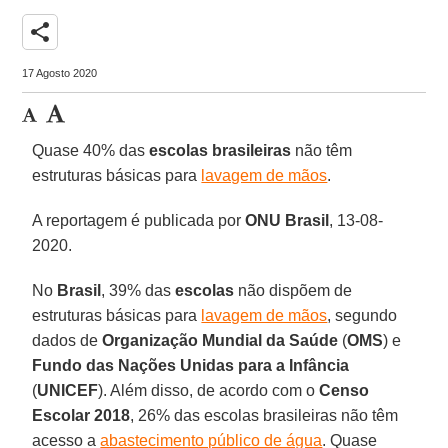
share
17 Agosto 2020
Quase 40% das
escolas brasileiras
não têm
estruturas básicas para
lavagem de mãos
.
A reportagem é publicada por
ONU
Brasil
, 13-08-
2020.
No
Brasil
, 39% das
escolas
não dispõem de
estruturas básicas para
lavagem de mãos
, segundo
dados de
Organização Mundial da Saúde
(
OMS
) e
Fundo das Nações Unidas para a Infância
(
UNICEF
). Além disso, de acordo com o
Censo
Escolar 2018
, 26% das escolas brasileiras não têm
acesso a
abastecimento público de água
. Quase