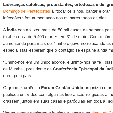
Lideranças católicas, protestantes, ortodoxas e de igr
Domingo de Pentecostes
a “tocar os sinos, cantar e orar”
infecções vêm aumentando aos milhares todos os dias.
A
Índia
contabilizou mais de 50 mil casos na semana pass
total e cerca de 5.400 mortes em 31 de maio. Com o núm
aumentando para mais de 7 mil e o governo relaxando as
especialistas esperam que o contágio se espalhe ainda ma
“Unimo-nos em um único acorde, e unimo-nos na fé”, dis
de Mumbai, presidente da
Conferência Episcopal da Índ
orem pelo país.
O grupo ecumênico
Fórum Cristão Unido
organizou o pr
publicou um vídeo com algumas lideranças religiosas a in
orassem juntos em suas casas e paróquias em toda a
Índ