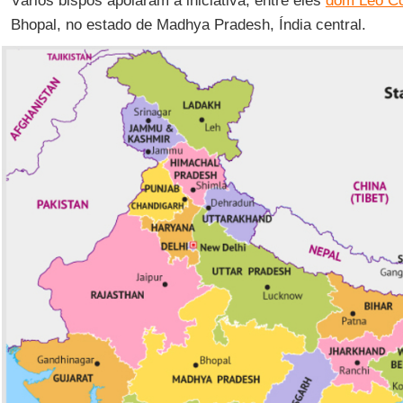
Vários bispos apoiaram a iniciativa, entre eles
dom Leo Co
Bhopal, no estado de Madhya Pradesh, Índia central.