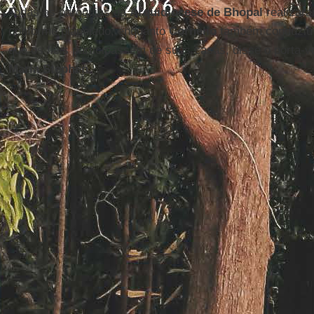
Todas as paróquias da
Arquidiocese de Bhopal
realizara
conforme planejado, enquanto
Cornelio
também conduziu 
que os fiéis participassem de suas casas, disse o porta-
Maria Stephen
.