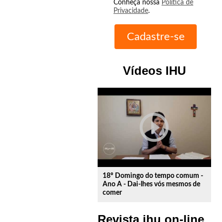
Conheça nossa
Política de
Privacidade
.
Vídeos IHU
play_circle_outline
18º Domingo do tempo comum -
Ano A - Dai-lhes vós mesmos de
comer
Revista ihu on-line