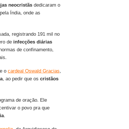
ejas neocristãs
dedicaram o
 pela Índia, onde as
ada, registrando 191 mil no
ero de
infecções diárias
 normas de confinamento,
is.
se o
cardeal Oswald Gracias
,
ia
, ao pedir que os
cristãos
ograma de oração. Ele
centivar o povo pra que
ia
.