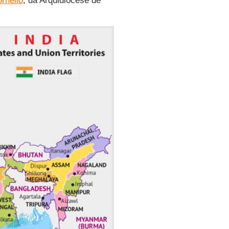
rnelio
, da Arquidiocese de