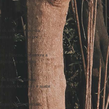
 os sinos ao meio-dia,
emia e na oração por
pós a Páscoa, comemora a
iscípulos de Cristo
 do Espírito Santo
,
a abençoar o país e ajudar
 país, pelos policiais,