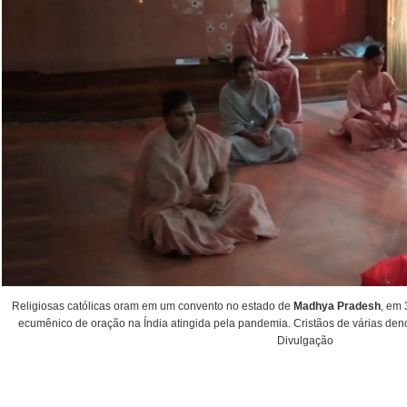
Religiosas católicas oram em um convento no estado de
Madhya Pradesh
, em
ecumênico de oração na Índia atingida pela pandemia. Cristãos de várias den
Divulgação