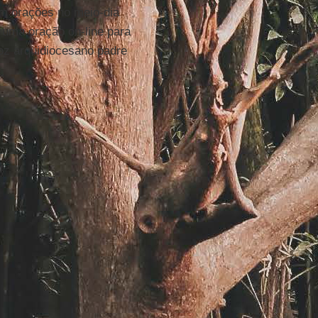
m orações no meio-dia
uma oração on-line para
voz arquidiocesano padre