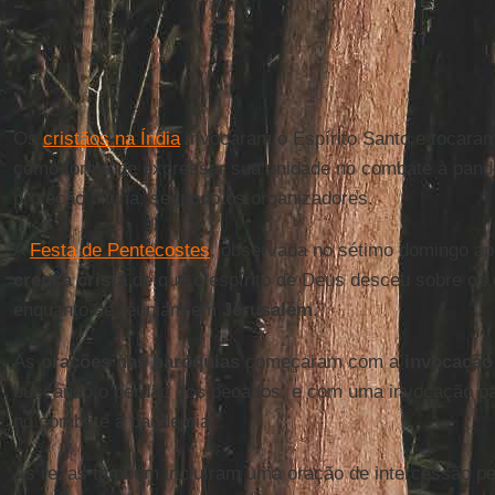
Os
cristãos na Índia
invocaram o Espírito Santo e tocaram
como forma de expressar sua unidade no combate à pand
proteção divina, segundo os organizadores.
A
Festa de Pentecostes
, observada no sétimo domingo a
crença cristã
de que o espírito de Deus desceu sobre os d
enquanto se reuniam em
Jerusalém
.
As
orações nas paróquias
começaram com a
invocação
buscando o perdão dos pecados, e com uma invocação par
no combate à pandemia.
As rezas também incluíram uma oração de intercessão pelo