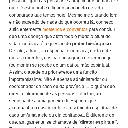
pessoal, ligado às pessoas e à fragilidade humana. O
outro é estrutural e é ligado ao modelo de vida
consagrada que temos hoje. Mesmo me situando fora
e não sabendo de nada do que ocorreu lá, conheço
suficientemente
mosteiros e conventos
para concluir
que uma doença que afeta todo o modelo atual de
vida monástica é a questão do
poder
hierárquico
.
De fato, a tradição espiritual monástica, cristã e de
outras correntes, ensina que a graça de ser monge
(ou monja) se recebe de um pai ou mãe espiritual.
Assim, o abade ou prior exerce uma função
importantíssima. Não é apenas administrador ou
coordenador da casa ou da província. É alguém que
orienta interiormente as pessoas. Tem função
semelhante a uma parteira do Espírito, que
acompanha o nascimento e crescimento espiritual de
cada um/uma a ele ou ela confiado/a. É diferente do
que, antigamente, se chamava de “
diretor espiritual
”.