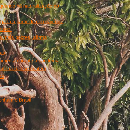
o quando há naturalização do
gá-la a partir do coronavírus”
avela’
s mais pobres, afirma
ias
 aumenta durante a pandemia
riferia não se sentem
sa
gonham o Brasil