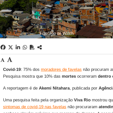
Foto: Rio on Watch
Covid-19
: 75% dos
moradores de favelas
não procuram a
Pesquisa mostra que 10% das
mortes
ocorreram
dentro
A reportagem é de
Akemi Nitahara
, publicada por
Agênci
Uma pesquisa feita pela organização
Viva Rio
mostrou qu
sintomas de covid-19 nas favelas
não procuraram
atendi