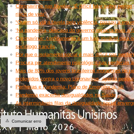
Coronavírus nas favelas: ‘É difícil falar sobre perig
risco de vida’
“Quem só via a favela pela violência, passou a enxer
‘Na pandemia, descaso do governo impacta mais a f
Coronavírus: confinamento é um luxo inviável para o
sociólogo francês
Por que o isolamento social é mais difícil nas perifer
Procura por atendimento psicológico nas periferias
Mais de 80% dos jovens brasileiros moradores de pe
protegidos contra o novo coronavírus, aponta pesqui
Periferias e Pandemia: Plano de Emergência, já!
Pandemia exacerba desigualdades na Saúde
As intermináveis filas da desigualdade social enver
⚠️
Comunicar erro