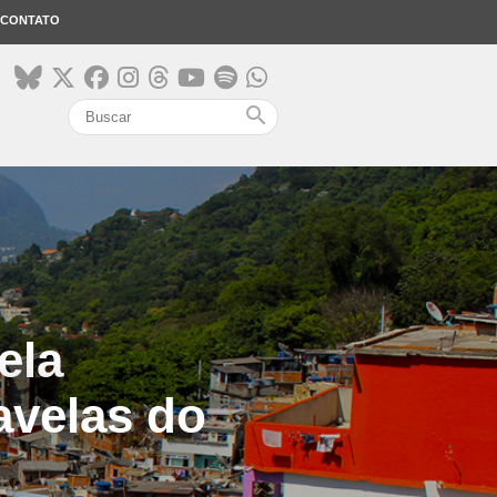
CONTATO
search
ela
avelas do