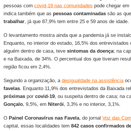
pessoas com
covid-19 nas comunidades
pode chegar em 
indica também que as
pessoas
contaminadas
são as qu
trabalhar
, já que 87,9% tem entre 25 e 59 anos de idade.
O levantamento mostra ainda que a pandemia já se instal
Enquanto, no interior do estado, 16,5% dos entrevistados 
alguém dentro de casa, teve
sintomas
da
doença
; na cap
e na Baixada, de 34%. O percentual dos que tiveram resul
região ficou em 2,4%.
Segundo a organização, a
desigualdade na assistência
oco
favelas
. Enquanto 11,9% dos entrevistados da Baixada r
próximas
por
covid-19
, ou suspeita dentro de casa; na c
Gonçalo
, 9,5%, em
Niterói
, 3,3% e no interior, 3,1%.
O
Painel Coronavírus nas Favela
, do jornal
Voz das Com
capital, essas localidades tem
842 casos confirmados de