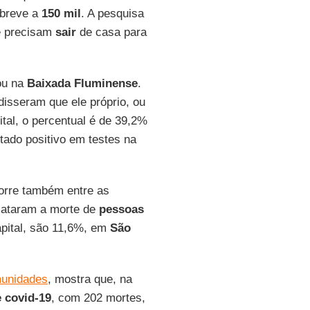
breve a
150 mil
. A pesquisa
e precisam
sair
de casa para
ou na
Baixada Fluminense
.
disseram que ele próprio, ou
ital, o percentual é de 39,2%
tado positivo em testes na
rre também entre as
elataram a morte de
pessoas
apital, são 11,6%, em
São
unidades
, mostra que, na
 covid-19
, com 202 mortes,