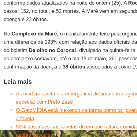
conforme dados atualizados na noite de ontem (25). A
Roc
casos: 152, no total, e 52 mortes. A Maré vem em segun
doença e 23 óbitos.
No
Complexo da Maré
, o monitoramento feito pela orga
uma diferença de 193% com relação aos dados oficiais da p
do boletim
De olho no Corona!
, divulgado na quinta-feira
do complexo somavam, até o dia 18 de maio, 261 pessoa
confirmação da doença e
38 óbitos
associados à covid-19
Leia mais
A covid na favela e a emergência de uma outra agenda
especial com Preto Zezé
O GatoMÍDIA está mexendo na forma como os joven
a favela
92% das mães nas favelas dizem que faltará comid
aponta pesquisa