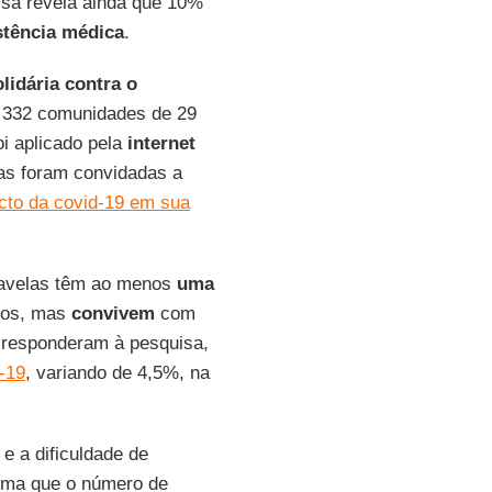
sa revela ainda que 10%
stência
médica
.
lidária contra o
m 332 comunidades de 29
oi aplicado pela
internet
das foram convidadas a
cto da covid-19 em sua
favelas têm ao menos
uma
dos, mas
convivem
com
responderam à pesquisa,
-19
, variando de 4,5%, na
e a dificuldade de
tima que o número de