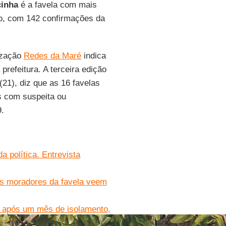
inha
é a favela com mais
do, com 142 confirmações da
nização
Redes da Maré
indica
refeitura. A terceira edição
 (21), diz que as 16 favelas
s com suspeita ou
.
 política. Entrevista
s moradores da favela veem
a após um mês de isolamento,