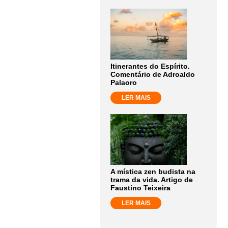
Itinerantes do Espírito.
Comentário de Adroaldo
Palaoro
LER MAIS
A mística zen budista na
trama da vida. Artigo de
Faustino Teixeira
LER MAIS