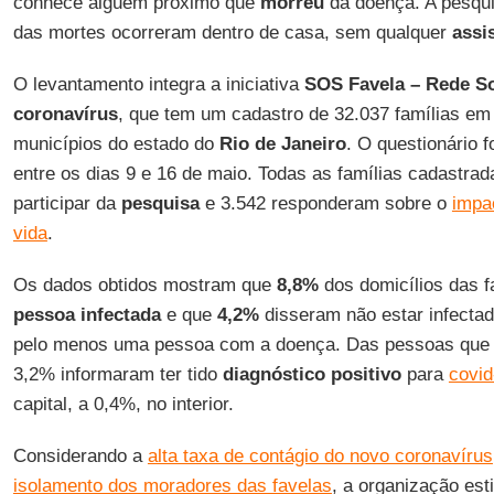
conhece alguém próximo que
morreu
da doença. A pesqui
das mortes ocorreram dentro de casa, sem qualquer
assi
O levantamento integra a iniciativa
SOS Favela – Rede So
coronavírus
, que tem um cadastro de 32.037 famílias e
municípios do estado do
Rio
de
Janeiro
. O questionário f
entre os dias 9 e 16 de maio. Todas as famílias cadastra
participar da
pesquisa
e 3.542 responderam sobre o
impa
vida
.
Os dados obtidos mostram que
8,8%
dos domicílios das 
pessoa infectada
e que
4,2%
disseram não estar infecta
pelo menos uma pessoa com a doença. Das pessoas que 
3,2% informaram ter tido
diagnóstico positivo
para
covid
capital, a 0,4%, no interior.
Considerando a
alta taxa de contágio do novo coronavírus
isolamento dos moradores das favelas
, a organização es