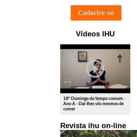
Vídeos IHU
play_circle_outline
18º Domingo do tempo comum -
Ano A - Dai-lhes vós mesmos de
comer
Revista ihu on-line