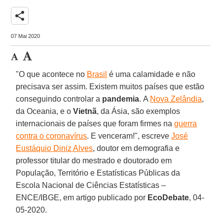
share
07 Mai 2020
"O que acontece no
Brasil
é uma calamidade e não
precisava ser assim. Existem muitos países que estão
conseguindo controlar a
pandemia
. A
Nova Zelândia
,
da Oceania, e o
Vietnã
, da Ásia, são exemplos
internacionais de países que foram firmes na
guerra
contra o coronavírus
. E venceram!", escreve
José
Eustáquio Diniz Alves
, doutor em demografia e
professor titular do mestrado e doutorado em
População, Território e Estatísticas Públicas da
Escola Nacional de Ciências Estatísticas –
ENCE/IBGE, em artigo publicado por
EcoDebate
, 04-
05-2020.