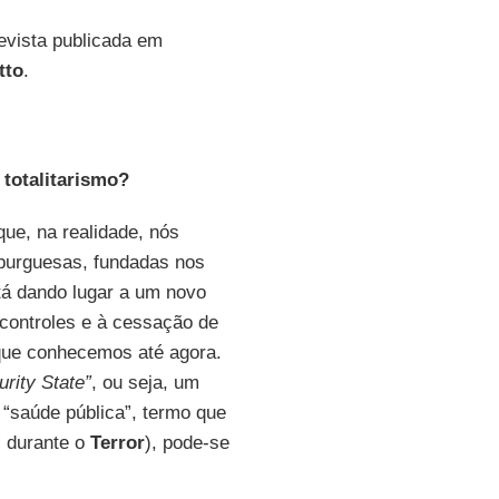
evista publicada em
tto
.
totalitarismo?
que, na realidade, nós
burguesas, fundadas nos
stá dando lugar a um novo
 controles e à cessação de
s que conhecemos até agora.
urity State”
, ou seja, um
 “saúde pública”, termo que
” durante o
Terror
), pode-se