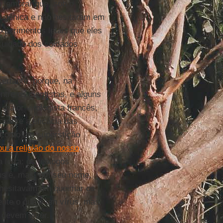
o lembrar que, sob o
 eugênica e não hesitaram em
xperimentos letais que eles
 cuidado dos soldados
ertante, porque, na
tre os cientistas, e alguns
o maior virologista francês,
 sobre a eficácia das
i como um superstição
ou a religião do nosso
 letra: os teólogos
us é, mas, em seu nome,
 hesitavam em queimar os
nte o que é um vírus, mas,
 devem viver.