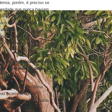
demia, porém, é preciso se
liberdade que nunca haviam
nte as duas guerras
ânico e ao isolar as
 as gravíssimas
smantelado o serviço
ma série de erros não
um bom espetáculo. Parece
que esperávamos deles. O
ecisões que, em última
a ou incorretamente,
om o interesse da ciência e
te –estão dispostos a