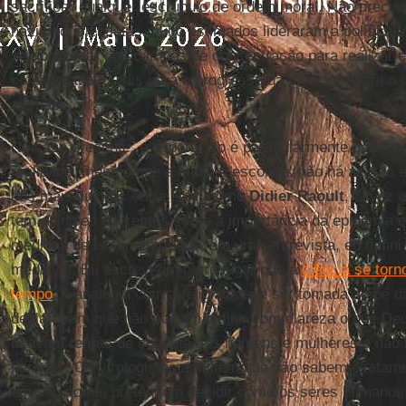
sacrificar qualquer escrúpulo de ordem moral. Não precis
nazismo, cientistas muito estimados lideraram a política
se aproveitar dos campos de concentração para realizar e
consideravam úteis para o progresso da ciência e para o
alemães.
No caso presente, o espetáculo é particularmente desconc
realidade, mesmo que a mídia o esconda, não há acordo en
dos mais ilustres entre eles, como
Didier Raoult
, talvez 
tem opiniões diferentes sobre a importância da epidemia e
medidas de isolamento, que, em uma entrevista, eu defin
medieval. Eu escrevi em outro lugar que a
ciência se torn
tempo
. A analogia com a religião deve ser tomada ao pé da
declaravam que não podiam definir com clareza o que De
ditavam regras de conduta aos homens e mulheres e não
hereges. Os virologistas admitem que não sabem exatame
em seu nome, pretendem decidir como os seres humanos