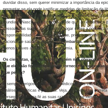
duvidar disso, sem querer minimizar a importância da epi
perguntar se ela pode justificar medidas de limitação da 
sido tomadas na história do nosso país, nem mesmo dura
mundiais. Nasce a legítima dúvida de que, ao espalhar o p
pessoas nas suas casas, se quis jogar sobre a população
responsabilidades dos governos que, primeiro, tinham de
nacional de saúde e, depois, na
Lombardia
, cometeram u
menos graves ao enfrentar a epidemia.
Os cientistas, na realidade, também não ofereceram 
que eles não foram capazes de fornecer as respostas 
que pensa?
É sempre perigoso confiar aos médicos e aos cientistas d
análise, são éticas e políticas. Veja, os cientistas, corret
perseguem de boa-fé as suas razões, que se identificam c
em nome das quais – a história demonstra isso amplamen