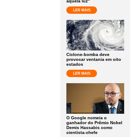
aquela luz"
LER MAIS
Ciclone-bomba deve
provocar ventania em oito
estados
LER MAIS
O Google nomeia o
ganhador do Prêmio Nobel
Demis Hassabis como
cientista-chefe