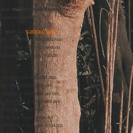
 que nada será mais como
o que ocorrerá?
os esperar e
contra o qual
 por uma vez, abandonarmos
o ponto de vista do destino
nsiderações de um grande
 progressiva inibição dos
são substituídos por um
a adaptar o ambiente ao ser
e, ele chega a um ponto em
struição da espécie.
rar que esse ponto foi
es corre o risco de produzir