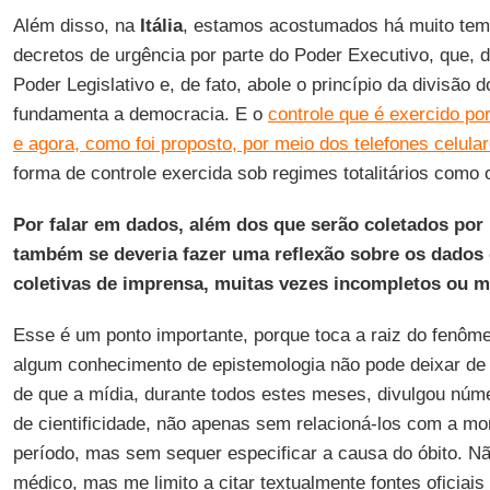
Além disso, na
Itália
, estamos acostumados há muito tem
decretos de urgência por parte do Poder Executivo, que, 
Poder Legislativo e, de fato, abole o princípio da divisão 
fundamenta a democracia. E o
controle que é exercido p
e agora, como foi proposto, por meio dos telefones celula
forma de controle exercida sob regimes totalitários como
Por falar em dados, além dos que serão coletados por 
também se deveria fazer uma reflexão sobre os dados
coletivas de imprensa, muitas vezes incompletos ou ma
Esse é um ponto importante, porque toca a raiz do fenô
algum conhecimento de epistemologia não pode deixar de 
de que a mídia, durante todos estes meses, divulgou núme
de cientificidade, não apenas sem relacioná-los com a m
período, mas sem sequer especificar a causa do óbito. Nã
médico, mas me limito a citar textualmente fontes oficiais