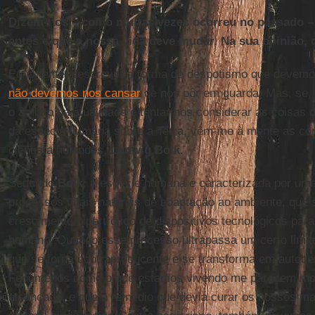
Dizem-nos – como muitas vezes ocorreu no passado –
antes e que a nossa vida deve mudar. Na sua opinião, 
Eu já tentei descrever a forma de despotismo que devem
não devemos nos cansar
de nos pôr em guarda. Mas, se,
o âmbito da atualidade e tentarmos considerar as coisas d
da espécie humana sobre a Terra, vêm-me à mente as co
cientista holandês,
Ludwig Bolk
.
Segundo
Bolk
, a espécie humana é caracterizada por uma
processos vitais naturais de adaptação ao ambiente, que 
crescimento hipertrófico de dispositivos tecnológicos par
humano. Quando esse processo ultrapassa um certo limit
que se torna contraproducente e se transforma em autode
Fenômenos como o que estamos vivendo me parecem most
alcançado, e que o remédio que devia curar os nossos mal