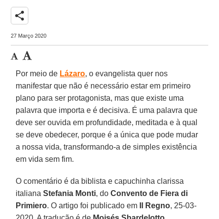
share
27 Março 2020
Por meio de
Lázaro
, o evangelista quer nos
manifestar que não é necessário estar em primeiro
plano para ser protagonista, mas que existe uma
palavra que importa e é decisiva. É uma palavra que
deve ser ouvida em profundidade, meditada e à qual
se deve obedecer, porque é a única que pode mudar
a nossa vida, transformando-a de simples existência
em vida sem fim.
O comentário é da biblista e capuchinha clarissa
italiana
Stefania Monti
, do
Convento de Fiera di
Primiero
. O artigo foi publicado em
Il Regno
, 25-03-
2020. A tradução é de
Moisés Sbardelotto
.