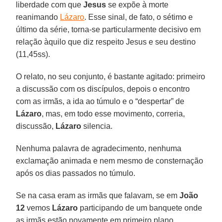
liberdade com que
Jesus
se expõe à morte
reanimando
Lázaro
. Esse sinal, de fato, o sétimo e
último da série, torna-se particularmente decisivo em
relação àquilo que diz respeito Jesus e seu destino
(11,45ss).
O relato, no seu conjunto, é bastante agitado: primeiro
a discussão com os discípulos, depois o encontro
com as irmãs, a ida ao túmulo e o “despertar” de
Lázaro
, mas, em todo esse movimento, correria,
discussão,
Lázaro
silencia.
Nenhuma palavra de agradecimento, nenhuma
exclamação animada e nem mesmo de consternação
após os dias passados no túmulo.
Se na casa eram as irmãs que falavam, se em
João
12
vemos
Lázaro
participando de um banquete onde
as irmãs estão novamente em primeiro plano,