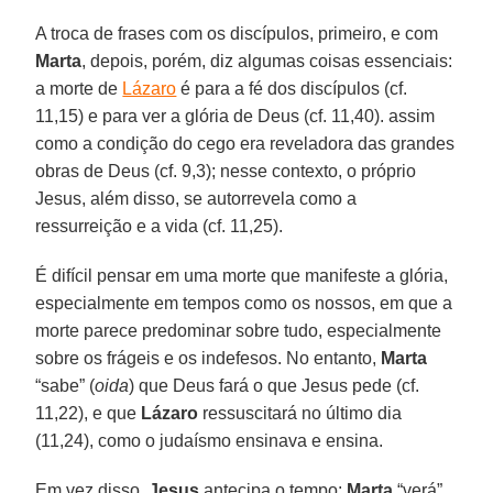
A troca de frases com os discípulos, primeiro, e com
Marta
, depois, porém, diz algumas coisas essenciais:
a morte de
Lázaro
é para a fé dos discípulos (cf.
11,15) e para ver a glória de Deus (cf. 11,40). assim
como a condição do cego era reveladora das grandes
obras de Deus (cf. 9,3); nesse contexto, o próprio
Jesus, além disso, se autorrevela como a
ressurreição e a vida (cf. 11,25).
É difícil pensar em uma morte que manifeste a glória,
especialmente em tempos como os nossos, em que a
morte parece predominar sobre tudo, especialmente
sobre os frágeis e os indefesos. No entanto,
Marta
“sabe” (
oida
) que Deus fará o que Jesus pede (cf.
11,22), e que
Lázaro
ressuscitará no último dia
(11,24), como o judaísmo ensinava e ensina.
Em vez disso,
Jesus
antecipa o tempo:
Marta
“verá”