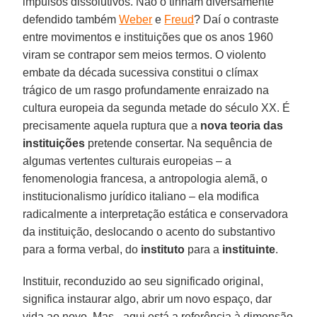
impulsos dissolutivos. Não o tinham diversamente
defendido também
Weber
e
Freud
? Daí o contraste
entre movimentos e instituições que os anos 1960
viram se contrapor sem meios termos. O violento
embate da década sucessiva constitui o clímax
trágico de um rasgo profundamente enraizado na
cultura europeia da segunda metade do século XX. É
precisamente aquela ruptura que a
nova teoria das
instituições
pretende consertar. Na sequência de
algumas vertentes culturais europeias – a
fenomenologia francesa, a antropologia alemã, o
institucionalismo jurídico italiano – ela modifica
radicalmente a interpretação estática e conservadora
da instituição, deslocando o acento do substantivo
para a forma verbal, do
instituto
para a
instituinte
.
Instituir, reconduzido ao seu significado original,
significa instaurar algo, abrir um novo espaço, dar
vida ao novo. Mas - aqui está a referência à dimensão