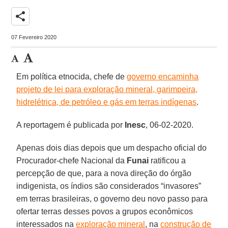
share
07 Fevereiro 2020
Em política etnocida, chefe de
governo encaminha
projeto de lei para exploração mineral, garimpeira,
hidrelétrica, de petróleo e gás em terras indígenas
.
A reportagem é publicada por
Inesc
, 06-02-2020.
Apenas dois dias depois que um despacho oficial do
Procurador-chefe Nacional da
Funai
ratificou a
percepção de que, para a nova direção do órgão
indigenista, os índios são considerados “invasores”
em terras brasileiras, o governo deu novo passo para
ofertar terras desses povos a grupos econômicos
interessados na
exploração mineral
, na
construção de