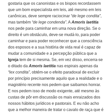
gostaria que os canonistas e os bispos recordassem
que um bom especialista em leis, até mesmo em leis
canônicas, deve sempre raciocinar
“de lege condita”
,
mas também
“de lege condenda”
. A
Amoris laetitia
nos pede para caminhar em uma nova direção. Se o
direito é um obstáculo, deve-se mudá-lo, para poder
caminhar e para poder reconhecer que a consciência
dos esposos e a sua história de vida real é capaz de
mudar a comunidade e a percepção pública que a
Igreja
tem de si mesma. Se, em vez disso, encerra-se
o ditado da
Amoris laetitia
nas espirais apenas da
“lex condita”
, obtém-se o efeito paradoxal de excluir
por princípio precisamente aquilo que a realidade e o
magistério recente nos pedem que saibamos honrar.
E nos pedem isso de modo exigente, até mesmo às
custas de pôr em discussão os mais enraizados dos
nossos hábitos jurídicos e pastorais. E eu não acho
que a melhor maneira de tratar o cavalo de raça que é