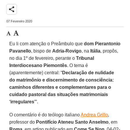
share
07 Fevereiro 2020
Eu li com atenção o Preâmbulo que
dom
Pierantonio
Pavanello
, bispo de
Adria-Rovigo
, na
Itália
, propôs,
no dia 1º de fevereiro, perante o
Tribunal
Interdiocesano Piemontês
. O tema é
(aparentemente) central: “
Declaração de nulidade
do matrimônio e discernimento de consciência:
caminhos diferentes e complementares para o
cuidado pastoral das situações matrimoniais
‘irregulares’
”.
O comentário é do teólogo italiano
Andrea Grillo
,
professor do
Pontifício Ateneu Santo Anselmo
, em
Roma
, em artigo publicado em
Come Se Non
, 04-02-