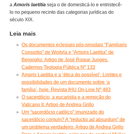
a
Amoris laetitia
seja o de domesticá-lo e entristecê-
lo no pequeno recinto das categorias jurídicas do
século XIX.
Leia mais
Os documentos eclesiais pós-sinodais “Familiaris
Consortio” de Wojtyla e “Amoris Laetitia” de
Bergoglio. Artigo de José Roque Junges.
Cadernos Teologia Pública Nº 133
Amoris Laetitia e a ‘ética do possível’. Limites e
possibilidades de um documento sobre ‘a
família’, hoje. Revista IHU On-Line Nº 483
O sacerdócio, a eucaristia e a remoção do
Vaticano II. Artigo de Andrea Grillo
Um “sacerdócio católico” imunizado do
sacerdócio comum? A “reductio ad absurdum” de
um problema verdadeiro. Artigo de Andrea Grillo