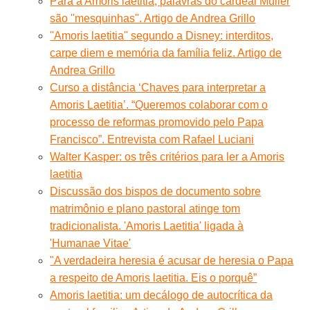
Para a Amoris laetitia, palavras do cardeal Müller
são ''mesquinhas''. Artigo de Andrea Grillo
''Amoris laetitia'' segundo a Disney: interditos,
carpe diem e memória da família feliz. Artigo de
Andrea Grillo
Curso a distância ‘Chaves para interpretar a
Amoris Laetitia’. “Queremos colaborar com o
processo de reformas promovido pelo Papa
Francisco”. Entrevista com Rafael Luciani
Walter Kasper: os três critérios para ler a Amoris
laetitia
Discussão dos bispos de documento sobre
matrimônio e plano pastoral atinge tom
tradicionalista. 'Amoris Laetitia' ligada à
'Humanae Vitae'
"A verdadeira heresia é acusar de heresia o Papa
a respeito de Amoris laetitia. Eis o porquê”
Amoris laetitia: um decálogo de autocrítica da