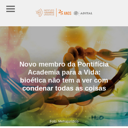
Novo membro da Pontifícia
Academia para a Vida:
bioética não tem a ver com
condenar todas as coisas
Foto: Mehajurídico