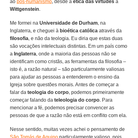
ao
pós-humanismo
, desde a
ética das virtudes
a
Wittgenstein
.
Me formei na
Universidade de Durham
, na
Inglaterra, e cheguei à
bioética católica
através da
filosofia
, e não da teologia. Eu diria que estas duas
são vocações intelectuais distintas. Em um país como
a
Inglaterra
, onde a maioria das pessoas não se
identificam como cristãs, as ferramentas da filosofia –
isto é, a razão natural – são particularmente valiosas
para ajudar as pessoas a entenderem o ensino da
Igreja sobre questões morais. Antes de começar a
falar da
teologia do corpo
, podemos primeiramente
começar falando da
teleologia do corpo
. Para
mencionar a fé, podemos precisar convencer as
pessoas de que a razão não está em conflito com ela.
Nesse sentido, muitas vezes achei o pensamento de
São Tomás de Aquino
particularmente valioso, pois