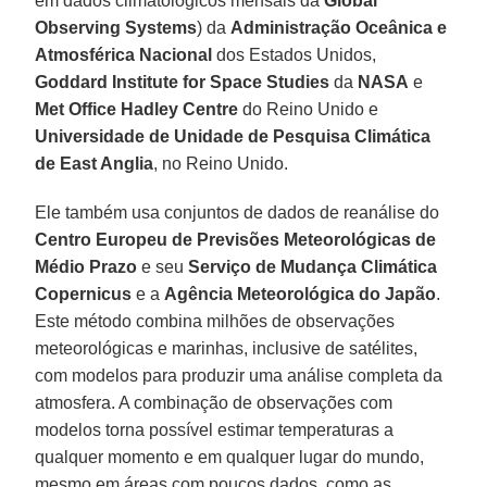
em dados climatológicos mensais da
Global
Observing
Systems
) da
Administração Oceânica e
Atmosférica Nacional
dos Estados Unidos,
Goddard Institute for Space Studies
da
NASA
e
Met Office Hadley Centre
do Reino Unido e
Universidade de Unidade de Pesquisa Climática
de East Anglia
, no Reino Unido.
Ele também usa conjuntos de dados de reanálise do
Centro Europeu de Previsões Meteorológicas de
Médio Prazo
e seu
Serviço de Mudança Climática
Copernicus
e a
Agência Meteorológica do Japão
.
Este método combina milhões de observações
meteorológicas e marinhas, inclusive de satélites,
com modelos para produzir uma análise completa da
atmosfera. A combinação de observações com
modelos torna possível estimar temperaturas a
qualquer momento e em qualquer lugar do mundo,
mesmo em áreas com poucos dados, como as