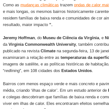
Como as
mudanças climáticas
trazem
ondas de calor mai
e mais longas, os mesmos bairros historicamente carente
residem famílias de baixa renda e comunidades de cor ai
resultado, maior impacto
”.
Jeremy
Hoffman
, do
Museu de
Ciência
da
Virgínia
, e
N
da
Virginia
Commonwealth
University
, também contribu
publicado na revista
Climate
na segunda-feira, 13 de jane
examinaram a relação entre as
temperaturas da superfíc
imagens de satélite, e as políticas históricas de habitaçã
“r
edlining
”, em 108 cidades dos
Estados
Unidos
.
Bairros com menos espaço verde e mais concreto e pavi
média, criando ‘ilhas de calor’. Em um estudo anterior de
e colegas descobriram que famílias de baixa renda e com
viver em ilhas de calor. Eles encontraram efeitos semelh