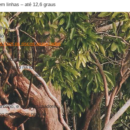
em linhas – até 12,6 graus
he dirá que está quente
ão é realmente o ponto. Eles
es com os riscos associados
e energia mais altas,
 e mobilidade econômica
ro passo na identificação
abordando esses padrões
em populações
urbano, e os pesquisadores
o projetamos nossas