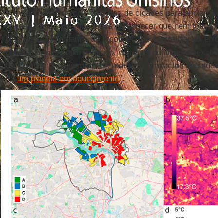
“Tendo trabalhado com dezenas de cidades para apoiar a 
mitigação de calor, queremos reconhecer que nem todos os
Shandas
. “No entanto, ao reconhecer e centralizar os err
planejador no século passado, como as políticas de exclu
temos uma chance maior de reduzir os impactos na saúde p
de
um planeta em aquecimento
”.