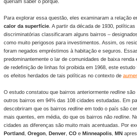
queriam saber o porquê.
Para explorar essa questão, eles examinaram a relação en
calor da superfície
. A partir da década de 1930, políticas
discriminatórias classificaram alguns bairros – designad
como muito perigosos para investimentos. Assim, os resid
foram negados empréstimos à habitação e seguros. Essas
predominantemente o lar de comunidades de baixa renda e
de redefinição de linhas foi proibida em 1968, este estudo
os efeitos herdados de tais políticas no contexto de
aumen
O estudo constatou que bairros anteriormente
redline
são 
outros bairros em 94% das 108 cidades estudadas. Em par
descobriram que os bairros
redline
em todo o país são cer
mais quentes, em média, do que os bairros não
redline
. N
cidades as diferenças são muito mais acentuadas. Por ex
Portland
,
Oregon
,
Denver
,
CO
e
Minneapolis
,
MN
apres