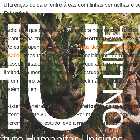
diferenças de calor entre áreas com linhas vermelhas e s
Fahrenheit.
“Acho que qualquer pessoa que mora hoje nesses bairros l
durante uma onda de calor”, disse
Hoffman
. “Mas esse n
não estão apenas enfrentando
ondas de calor mais quent
à saúde
, mas também sofrem potencialmente com contas d
acesso limitado a espaços verdes que aliviam o estresse
limitada ao mesmo tempo. Nosso estudo é apenas o primei
de um roteiro para uma resiliência climática equitativa, 
sistêmicos em nossas cidades. ”
Existem maneiras de mitigar os
efeitos do calor extremo
potencialmente vulneráveis ?? Por meio do planejamento 
querem que este estudo leve a
mudanças
na maneira com
cidades e bairros.