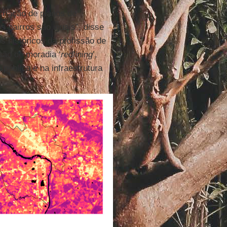
criação de planos de
 bairros são iguais”, disse
os históricos da profissão de
são de moradia ‘
redlining
’,
ública e na infraestrutura