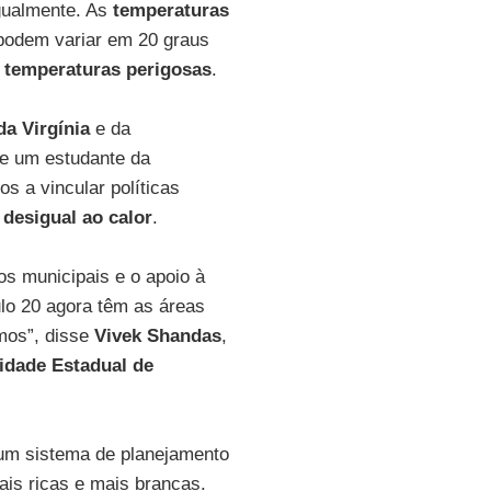
gualmente. As
temperaturas
 podem variar em 20 graus
e
temperaturas
perigosas
.
da
Virgínia
e da
de um estudante da
os a vincular políticas
desigual ao calor
.
os municipais e o apoio à
lo 20 agora têm as áreas
mos”, disse
Vivek
Shandas
,
idade
Estadual
de
um sistema de planejamento
ais ricas e mais brancas.