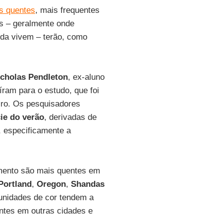
s quentes
, mais frequentes
s – geralmente onde
nda vivem – terão, como
icholas
Pendleton
, ex-aluno
íram para o estudo, que foi
iro. Os pesquisadores
ie do verão
, derivadas de
o, especificamente a
mento são mais quentes em
Portland
,
Oregon
,
Shandas
unidades de cor tendem a
antes em outras cidades e