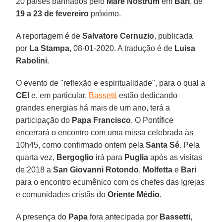
20 países banhados pelo
Mare Nostrum
em
Bari
, de
19 a 23 de fevereiro
próximo.
A reportagem é de
Salvatore Cernuzio
, publicada
por
La Stampa
, 08-01-2020. A tradução é de
Luisa
Rabolini
.
O evento de "reflexão e espiritualidade", para o qual a
CEI
e, em particular,
Bassetti
estão dedicando
grandes energias há mais de um ano, terá a
participação do
Papa Francisco
. O Pontífice
encerrará o encontro com uma missa celebrada às
10h45, como confirmado ontem pela
Santa Sé
. Pela
quarta vez,
Bergoglio
irá para
Puglia
após as visitas
de 2018 a
San Giovanni Rotondo
,
Molfetta
e
Bari
para o encontro ecumênico com os chefes das Igrejas
e comunidades cristãs do
Oriente Médio
.
A presença do
Papa
fora antecipada por
Bassetti
,