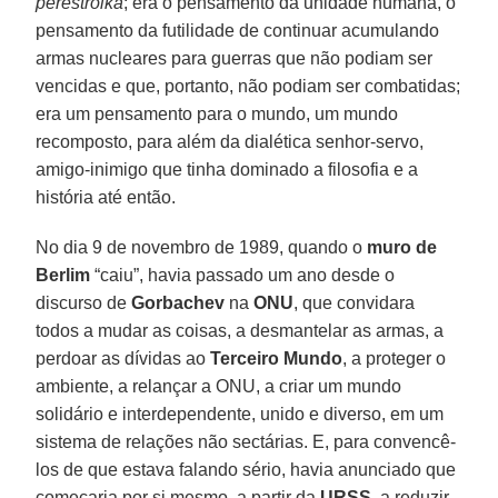
perestroika
; era o pensamento da unidade humana, o
pensamento da futilidade de continuar acumulando
armas nucleares para guerras que não podiam ser
vencidas e que, portanto, não podiam ser combatidas;
era um pensamento para o mundo, um mundo
recomposto, para além da dialética senhor-servo,
amigo-inimigo que tinha dominado a filosofia e a
história até então.
No dia 9 de novembro de 1989, quando o
muro de
Berlim
“caiu”, havia passado um ano desde o
discurso de
Gorbachev
na
ONU
, que convidara
todos a mudar as coisas, a desmantelar as armas, a
perdoar as dívidas ao
Terceiro Mundo
, a proteger o
ambiente, a relançar a ONU, a criar um mundo
solidário e interdependente, unido e diverso, em um
sistema de relações não sectárias. E, para convencê-
los de que estava falando sério, havia anunciado que
começaria por si mesmo, a partir da
URSS
, a reduzir