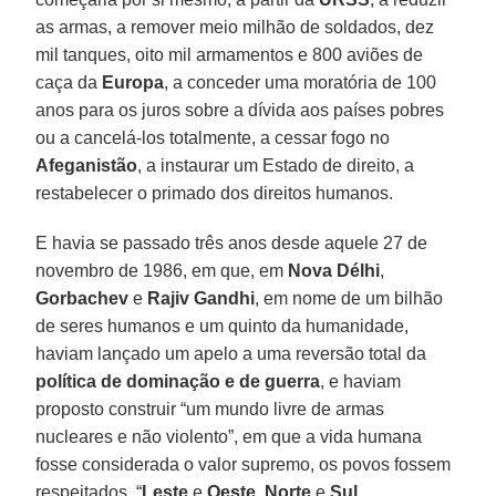
as armas, a remover meio milhão de soldados, dez
mil tanques, oito mil armamentos e 800 aviões de
caça da
Europa
, a conceder uma moratória de 100
anos para os juros sobre a dívida aos países pobres
ou a cancelá-los totalmente, a cessar fogo no
Afeganistão
, a instaurar um Estado de direito, a
restabelecer o primado dos direitos humanos.
E havia se passado três anos desde aquele 27 de
novembro de 1986, em que, em
Nova Délhi
,
Gorbachev
e
Rajiv Gandhi
, em nome de um bilhão
de seres humanos e um quinto da humanidade,
haviam lançado um apelo a uma reversão total da
política de dominação e de guerra
, e haviam
proposto construir “um mundo livre de armas
nucleares e não violento”, em que a vida humana
fosse considerada o valor supremo, os povos fossem
respeitados, “
Leste
e
Oeste
,
Norte
e
Sul
,