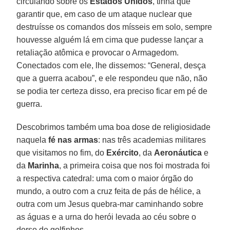
circulando sobre os
Estados Unidos
, tinha que
garantir que, em caso de um ataque nuclear que
destruísse os comandos dos mísseis em solo, sempre
houvesse alguém lá em cima que pudesse lançar a
retaliação atômica e provocar o Armagedom.
Conectados com ele, lhe dissemos: “General, desça
que a guerra acabou”, e ele respondeu que não, não
se podia ter certeza disso, era preciso ficar em pé de
guerra.
Descobrimos também uma boa dose de religiosidade
naquela
fé nas armas
: nas três academias militares
que visitamos no fim, do
Exército
, da
Aeronáutica
e
da
Marinha
, a primeira coisa que nos foi mostrada foi
a respectiva catedral: uma com o maior órgão do
mundo, a outro com a cruz feita de pás de hélice, a
outra com um Jesus quebra-mar caminhando sobre
as águas e a urna do herói levada ao céu sobre o
dorso de golfinhos.