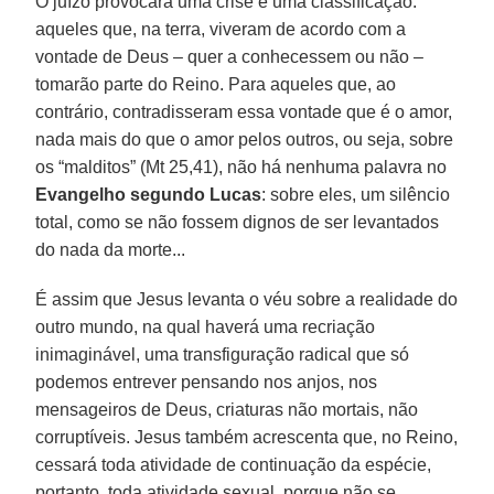
O juízo provocará uma crise e uma classificação:
aqueles que, na terra, viveram de acordo com a
vontade de Deus – quer a conhecessem ou não –
tomarão parte do Reino. Para aqueles que, ao
contrário, contradisseram essa vontade que é o amor,
nada mais do que o amor pelos outros, ou seja, sobre
os “malditos” (Mt 25,41), não há nenhuma palavra no
Evangelho segundo Lucas
: sobre eles, um silêncio
total, como se não fossem dignos de ser levantados
do nada da morte...
É assim que Jesus levanta o véu sobre a realidade do
outro mundo, na qual haverá uma recriação
inimaginável, uma transfiguração radical que só
podemos entrever pensando nos anjos, nos
mensageiros de Deus, criaturas não mortais, não
corruptíveis. Jesus também acrescenta que, no Reino,
cessará toda atividade de continuação da espécie,
portanto, toda atividade sexual, porque não se