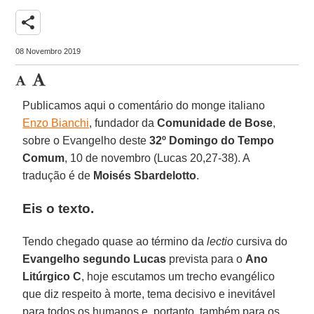
share
08 Novembro 2019
Publicamos aqui o comentário do monge italiano
Enzo Bianchi
, fundador da
Comunidade de Bose
,
sobre o Evangelho deste
32º Domingo do Tempo
Comum
, 10 de novembro (Lucas 20,27-38). A
tradução é de
Moisés Sbardelotto
.
Eis o texto.
Tendo chegado quase ao término da
lectio
cursiva do
Evangelho segundo Lucas
prevista para o
Ano
Litúrgico C
, hoje escutamos um trecho evangélico
que diz respeito à morte, tema decisivo e inevitável
para todos os humanos e, portanto, também para os