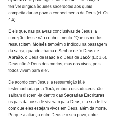
terrível dirigida àqueles sacerdotes aos quais
competia dar ao povo o conhecimento de Deus (cf. Os
4,6)!
E eis que, nas palavras conclusivas de Jesus, a
correção desse não conhecimento: “Que os mortos
ressuscitam,
Moisés
também o indicou na passagem
da sarça, quando chama o Senhor de ‘o Deus de
Abraão
, o Deus de
Isaac
e o Deus de
Jacó
’ (Ex 3,6).
Deus não é Deus dos mortos, mas dos vivos, pois
todos vivem para ele”.
De acordo com Jesus, a ressurreição já é
testemunhada pela
Torá
, embora os saduceus não
saibam discerni-la dentro das
Sagradas Escrituras
:
os pais da nossa fé viveram para Deus, e a sua fé fez
com que eles estejam vivos em Deus, além da morte.
Porque a aliança entre Deus e o seu povo, entre