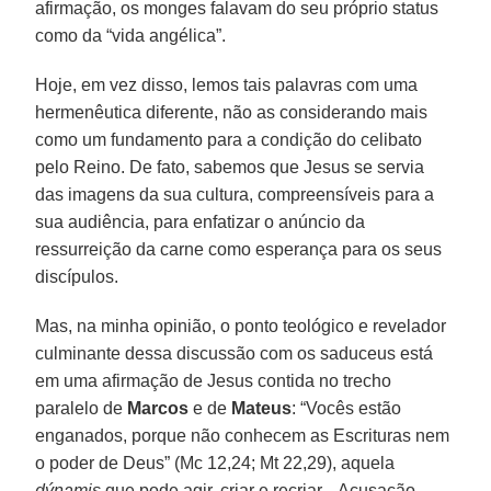
afirmação, os monges falavam do seu próprio status
como da “vida angélica”.
Hoje, em vez disso, lemos tais palavras com uma
hermenêutica diferente, não as considerando mais
como um fundamento para a condição do celibato
pelo Reino. De fato, sabemos que Jesus se servia
das imagens da sua cultura, compreensíveis para a
sua audiência, para enfatizar o anúncio da
ressurreição da carne como esperança para os seus
discípulos.
Mas, na minha opinião, o ponto teológico e revelador
culminante dessa discussão com os saduceus está
em uma afirmação de Jesus contida no trecho
paralelo de
Marcos
e de
Mateus
: “Vocês estão
enganados, porque não conhecem as Escrituras nem
o poder de Deus” (Mc 12,24; Mt 22,29), aquela
dýnamis
que pode agir, criar e recriar... Acusação