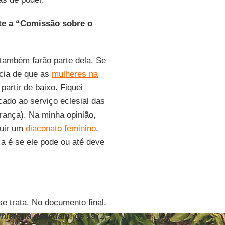
te a “Comissão sobre o
também farão parte dela. Se
ncia de que as
mulheres na
artir de baixo. Fiquei
cado ao serviço eclesial das
erança). Na minha opinião,
tuir um
diaconato feminino
,
ca é se ele pode ou até deve
 trata. No documento final,
inisteria quaedam
, de 1972,