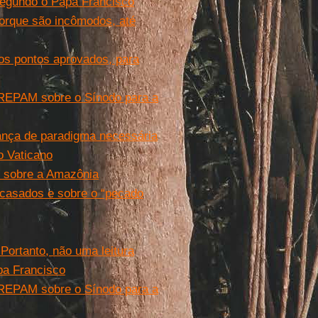
 segundo o Papa Francisco
porque são incômodos, até
s pontos aprovados, para
 REPAM sobre o Sínodo para a
dança de paradigma necessária
 Vaticano
do sobre a Amazônia
 casados e sobre o “pecado
 Portanto, não uma leitura
pa Francisco
 REPAM sobre o Sínodo para a