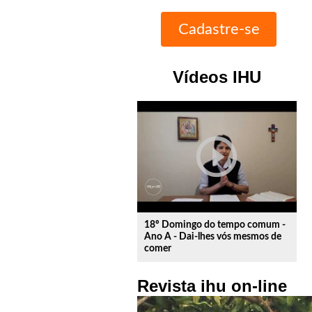
Vídeos IHU
play_circle_outline
18º Domingo do tempo comum -
Ano A - Dai-lhes vós mesmos de
comer
Revista ihu on-line