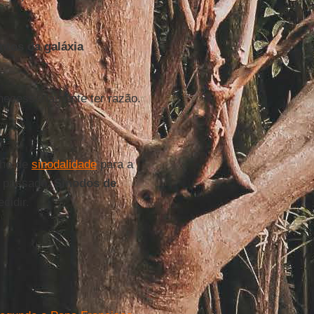
tos da galáxia
 necessariamente ter razão.
nho de
sinodalidade
para a
o passado,
Sínodos de
cidir.