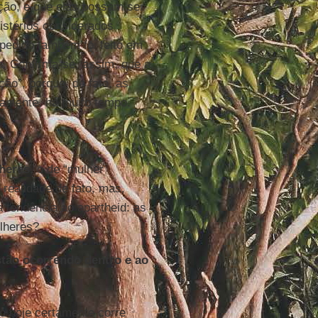
ção, e que elas possam ser
nistérios considerados
edido também foi feito em
a. Confirma-se, assim, que a
ão”, porque, de fato, as
ivamente, há muito tempo.
lheres
, o de “mulher
 realidade de fato, mas,
 tendência ao apartheid: as
lheres?
tão ocorrendo dentro e ao
o hoje certamente corre