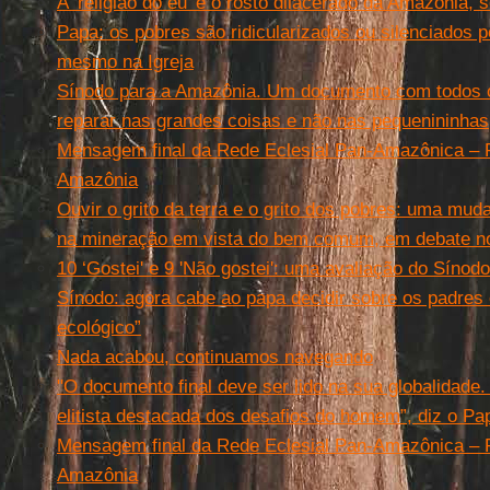
A ‘religião do eu’ e o rosto dilacerado da Amazônia,
Papa: os pobres são ridicularizados ou silenciados 
mesmo na Igreja
Sínodo para a Amazônia. Um documento com todos o
reparar nas grandes coisas e não nas pequenininhas
Mensagem final da Rede Eclesial Pan-Amazônica –
Amazônia
Ouvir o grito da terra e o grito dos pobres: uma mu
na mineração em vista do bem comum, em debate no
10 ‘Gostei' e 9 'Não gostei': uma avaliação do Síno
Sínodo: agora cabe ao papa decidir sobre os padres
ecológico”
Nada acabou, continuamos navegando
"O documento final deve ser lido na sua globalidade.
elitista destacada dos desafios do homem”, diz o Pa
Mensagem final da Rede Eclesial Pan-Amazônica –
Amazônia