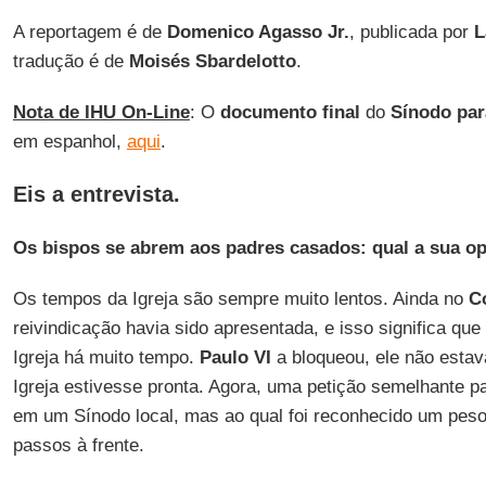
A reportagem é de
Domenico Agasso Jr.
, publicada por
L
tradução é de
Moisés Sbardelotto
.
Nota de IHU On-Line
: O
documento final
do
Sínodo par
em espanhol,
aqui
.
Eis a entrevista.
Os bispos se abrem aos padres casados: qual a sua op
Os tempos da Igreja são sempre muito lentos. Ainda no
Co
reivindicação havia sido apresentada, e isso significa que
Igreja há muito tempo.
Paulo VI
a bloqueou, ele não estav
Igreja estivesse pronta. Agora, uma petição semelhante p
em um Sínodo local, mas ao qual foi reconhecido um pes
passos à frente.