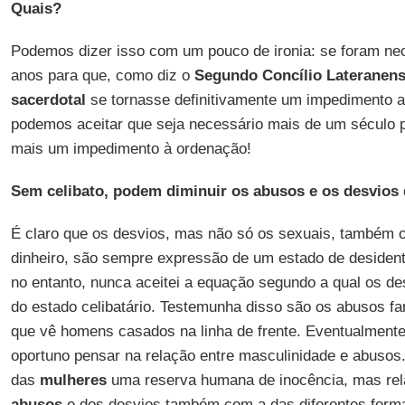
Quais?
Podemos dizer isso com um pouco de ironia: se foram ne
anos para que, como diz o
Segundo Concílio Lateranen
sacerdotal
se tornasse definitivamente um impedimento 
podemos aceitar que seja necessário mais de um século p
mais um impedimento à ordenação!
Sem celibato, podem diminuir os abusos e os desvios
É claro que os desvios, mas não só os sexuais, também o
dinheiro, são sempre expressão de um estado de desidenti
no entanto, nunca aceitei a equação segundo a qual os d
do estado celibatário. Testemunha disso são os abusos fam
que vê homens casados na linha de frente. Eventualmente
oportuno pensar na relação entre masculinidade e abusos.
das
mulheres
uma reserva humana de inocência, mas rel
abusos
e dos desvios também com a das diferentes forma