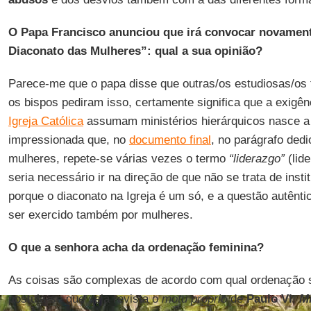
O Papa Francisco anunciou que irá convocar novamen
Diaconato das Mulheres”: qual a sua opinião?
Parece-me que o papa disse que outras/os estudiosas/os 
os bispos pediram isso, certamente significa que a exigê
Igreja Católica
assumam ministérios hierárquicos nasce a p
impressionada que, no
documento final
, no parágrafo dedi
mulheres, repete-se várias vezes o termo
“liderazgo”
(lid
seria necessário ir na direção de que não se trata de insti
porque o diaconato na Igreja é um só, e a questão autênti
ser exercido também por mulheres.
O que a senhora acha da ordenação feminina?
As coisas são complexas de acordo com qual ordenação se
postula-se que seja revista o
motu proprio
de
Paulo VI
,
M