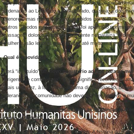
que praticamente excluiu as mulheres de qualquer ordena
ordenadas ao Leitorado e ao Acolitado, ou seja, a dois mi
menores, mas mesmo assim recebidos por ordenação. O p
outros Sínodos e recusado. Agora foi aprovado por maiori
passagem dolorosa está precisamente na palavra “ordenaç
mulheres são leitoras e acólitas, e até muito mais, decis
Qual é a novidade?
Será “instituído” um
novo ministério ad hoc para as mu
dirigente de comunidade”, e isso significa reconhecer uma
mais uma vez, à luz, senão de uma discriminação, de uma
lideranças de comunidade não deveriam ser homens e mu
Essas aberturas representam bem as mudanças que es
redor da Igreja?
Dentro, talvez. Fora, um pouco menos. A história do mund