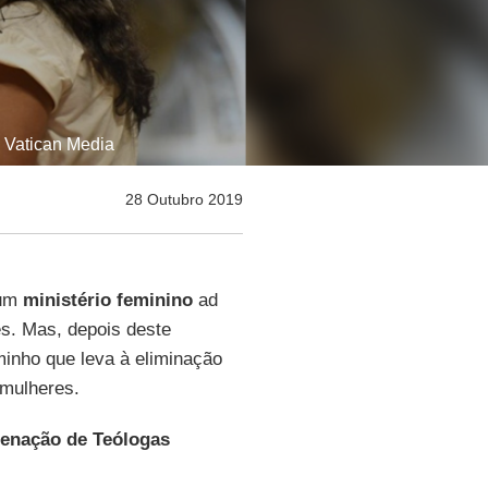
 Vatican Media
28 Outubro 2019
 um
ministério feminino
ad
es. Mas, depois deste
minho que leva à eliminação
 mulheres.
enação de Teólogas