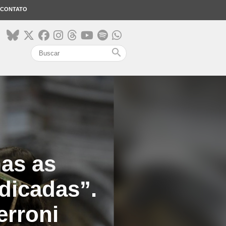
CONTATO
search
as as
dicadas”.
erroni