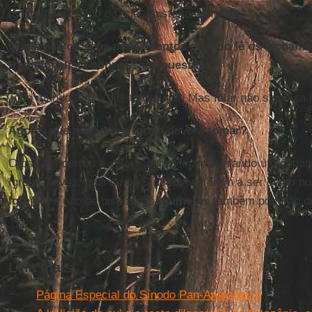
muito mais rápido do que a história da Igreja.
Quais são os seus pensamentos quando lê os fechamen
tradicionalista sobre essas questões?
Todo mundo tem o direito de falar. Mas falar não significa
Agora, que medidas a Igreja deverá tomar?
O papa encerrou o seu discurso final desejando um cami
Igreja. Talvez, quando os Sínodos voltarem a ser como n
Igrejas
, e não de bispos, as
mulheres
também poderão de
Leia mais
Página Especial do Sínodo Pan-Amazônico