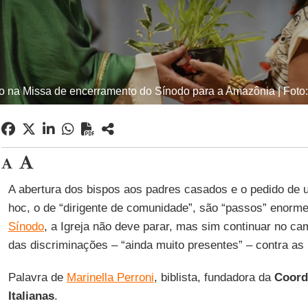
o na Missa de encerramento do Sínodo para a Amazônia | Foto:
A abertura dos bispos aos padres casados e o pedido de
hoc, o de “dirigente de comunidade”, são “passos” enorm
Sínodo
, a Igreja não deve parar, mas sim continuar no ca
das discriminações – “ainda muito presentes” – contra as
Palavra de
Marinella Perroni
, biblista, fundadora da
Coord
Italianas
.