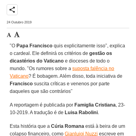
share
24 Outubro 2019
"O
Papa Francisco
quis explicitamente isso", explica
o cardeal. Ele definirá os critérios de
gestão os
dicastérios do Vaticano
e dioceses de todo o
mundo. "Os rumores sobre a
suposta falência no
Vaticano
? É bobagem. Além disso, toda iniciativa de
Francisco
suscita críticas e venenos por parte
daqueles que são contrários"
A reportagem é publicada por
Famiglia Cristiana
, 23-
10-2019. A tradução é de
Luisa Rabolini
.
Esta história que a
Cúria Romana
está à beira de um
colapso financeiro, como
Gianluigi Nuzzi
escreve em