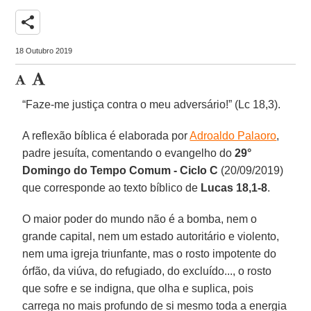
share
18 Outubro 2019
“Faze-me justiça contra o meu adversário!” (Lc 18,3).
A reflexão bíblica é elaborada por
Adroaldo Palaoro
,
padre jesuíta, comentando o evangelho do
29°
Domingo do Tempo Comum - Ciclo C
(20/09/2019)
que corresponde ao texto bíblico de
Lucas 18,1-8
.
O maior poder do mundo não é a bomba, nem o
grande capital, nem um estado autoritário e violento,
nem uma igreja triunfante, mas o rosto impotente do
órfão, da viúva, do refugiado, do excluído..., o rosto
que sofre e se indigna, que olha e suplica, pois
carrega no mais profundo de si mesmo toda a energia