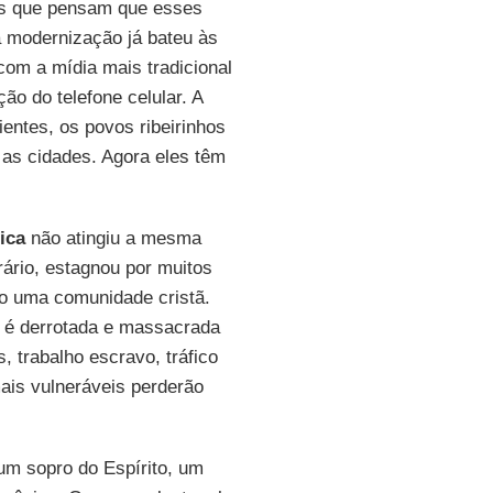
les que pensam que esses
 modernização já bateu às
com a mídia mais tradicional
ção do telefone celular. A
entes, os povos ribeirinhos
e as cidades. Agora eles têm
ica
não atingiu a mesma
trário, estagnou por muitos
o uma comunidade cristã.
a é derrotada e massacrada
s, trabalho escravo, tráfico
ais vulneráveis perderão
m sopro do Espírito, um