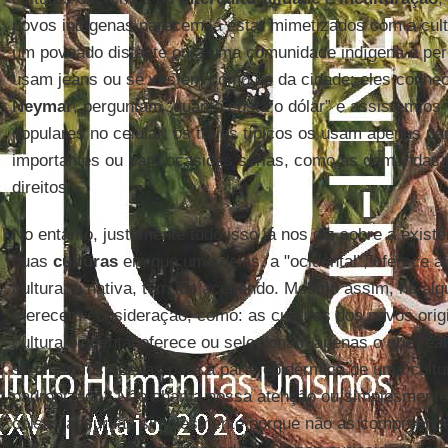
povos indígenas parecem já estar mimetizados com a cu
um povoado distante ou a uma comunidade indígena e pe
usam jeans ou se vestem como os da cidade; eles conh
Neymar
, perguntam “quanto custa o dólar” e assistem os 
populares no celular; os trajes típicos os usam apenas par
importantes ou para ocasiões sérias, como as demandas p
direitos.
No entanto, justamente tudo isso já nos diz sobre a exist
duas
culturas
em que uma delas, a "ocidental", oferece al
cultura, a nativa, tem ido aceitando. Mesmo assim, há a
merecem consideração, como: as culturas dos povos origi
cultura ocidental oferece ou selecionam apenas o que r
se olharmos apenas para a parte epidérmica de uma cultura
padronizado? Não chama nossa atenção ou simplesment
coisas absurdas simplesmente porque não as compreend