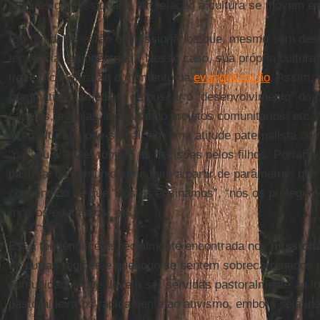
atitudes do missionário em relação à cultura se movem ent
Em um deles estão os missionários que, mesmo sem des
tendência "etnocêntrica". Nesse caso, sua própria cultura
trazem canalizarão o momento da
evangelização
. Assim, 
pragmática e imediata de buscar o “desenvolvimento” do p
capelas, escolas, executando projetos comunitários, etc.
intercultural, pode-se cair em uma atitude paternalista com
"pai" ou a "mãe" tomam as decisões pelos filhos. Portan
pastoral da comunidade é feito a partir de parâmetros que
convencido de que “nós os ensinamos”, “nós os protegem
“nós os educamos” etc.
Essa tendência é especialmente encontrada nos
missioná
de outras regiões e que logo se sentem sobrecarregados 
comunidades que devem ser servidas pastoralmente ao lo
pastoral leva-os rapidamente ao ativismo, embora seja in