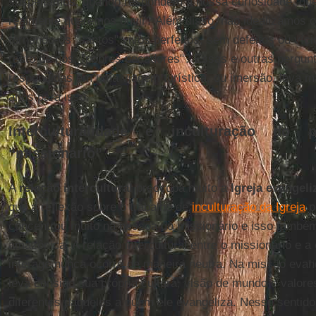
suspeitamos, quando respondem à nossa curiosidade, qu
realmente queremos ouvir? Além disso, não idealizamos 
tornando-os "santos" vivos perfeitos, sem defeitos ou víc
resto de nós, "pobres pecadores"? Essas e outras pergu
respondidas em uma viagem turística, ou imersão, leva m
anos para isso.
Interculturalidade e inculturação do
“missionário”
A
relação intercultural
preocupa muito a
Igreja evangel
que a reflexão sobre o trabalho de
inculturação da Igreja
p
concentrou muito na pessoa do missionário e isso também
amazônica. A relação intercultural entre o missionário e a
interage nunca ocorre de maneira neutra. Na missão evang
leva consigo sua própria cultura, visão de mundo e valore
diferentes daqueles a quem ele evangeliza. Nesse sentido, 