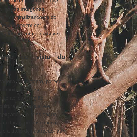
e nos dizem apenas o que
os
povos indígenas
,
ios, marginalizando-os do
ntas não podem ser
ais tempo com elas, talvez
 ponto de vista do
izadora
. No entanto, parece
or muitos anos se
 se aplica à região
 cultura com a qual ele
elizadora, o missionário
s culturais provavelmente
e a título de ilustração, as