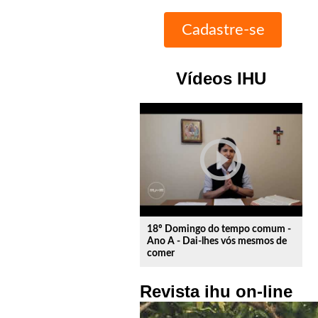
Vídeos IHU
play_circle_outline
18º Domingo do tempo comum -
Ano A - Dai-lhes vós mesmos de
comer
Revista ihu on-line