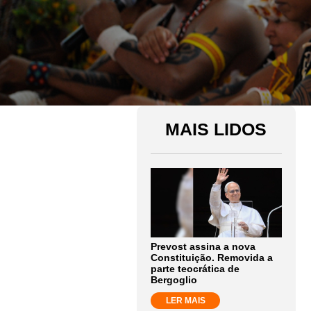
MAIS LIDOS
Prevost assina a nova
Constituição. Removida a
parte teocrática de
Bergoglio
LER MAIS