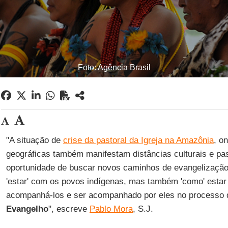
Foto: Agência Brasil
"A situação de
crise da pastoral da Igreja na Amazônia
, o
geográficas também manifestam distâncias culturais e past
oportunidade de buscar novos caminhos de evangelização
'estar' com os povos indígenas, mas também 'como' estar
acompanhá-los e ser acompanhado por eles no processo
Evangelho
", escreve
Pablo Mora
, S.J.