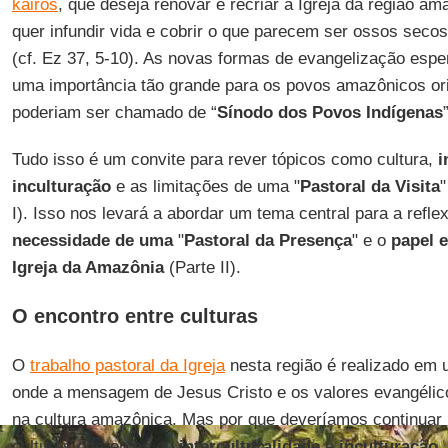
kairós
, que deseja renovar e recriar a Igreja da região a
quer infundir vida e cobrir o que parecem ser ossos seco
(cf. Ez 37, 5-10). As novas formas de evangelização esp
uma importância tão grande para os povos amazônicos or
poderiam ser chamado de “
Sínodo dos Povos Indígenas
Tudo isso é um convite para rever tópicos como cultura,
i
inculturação
e as limitações de uma "
Pastoral da Visita
"
I). Isso nos levará a abordar um tema central para a refl
necessidade de uma
"
Pastoral da Presença
" e o
papel e
Igreja da Amazônia
(Parte II).
O encontro entre culturas
O
trabalho pastoral da Igreja
nesta região é realizado em u
onde a mensagem de Jesus Cristo e os valores evangélic
na cultura amazônica. Mas por que deveríamos continua
culturas diferentes ou
interculturalidade
e
inculturação
,