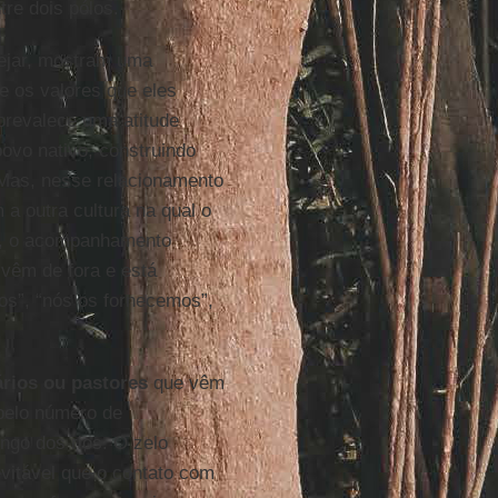
re dois pólos.
ejar, mostram uma
 e os valores que eles
prevalece uma atitude
ovo nativo, construindo
 Mas, nesse relacionamento
 a outra cultura na qual o
to, o acompanhamento
 vêm de fora e está
os”, “nós os fornecemos”,
rios ou pastores
que vêm
pelo número de
ngo dos rios. O zelo
evitável que o contato com