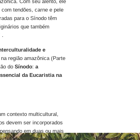
mazônica. Com seu alento, ele
s com tendões, carne e pele
eradas para o Sínodo têm
iginários que também
” .
nterculturalidade e
 na região amazônica (Parte
exão do
Sínodo
:
a
ssencial da Eucaristia na
m contexto multicultural,
os devem ser incorporados
r pensando em duas ou mais
 quando na realidade muitos