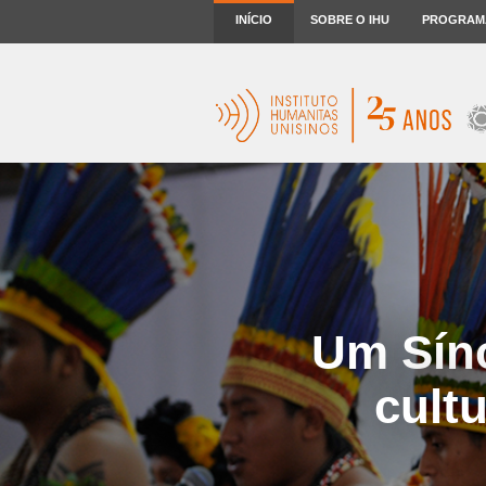
INÍCIO
SOBRE O IHU
PROGRAM
Um Síno
cultu