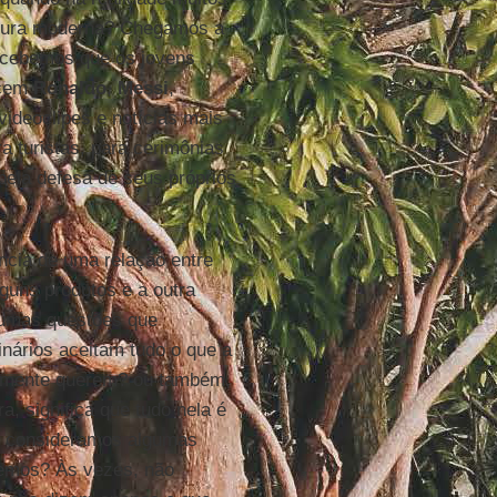
ltura moderna? Chegamos a
rcebemos que os jovens
ecem
Ronaldo
,
Messi
,
videoclipes e notícias mais
a turistas, para cerimônias
ela defesa de seus próprios
ência de uma relação entre
guns produtos e a outra
lgumas questões que
nários aceitam tudo o que a
ealmente querem? ou também,
, significa que tudo nela é
e consideramos algumas
emos? Às vezes, não