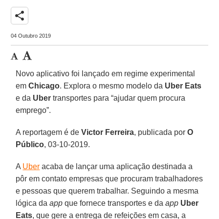
share
04 Outubro 2019
Novo aplicativo foi lançado em regime experimental
em
Chicago
. Explora o mesmo modelo da
Uber Eats
e da
Uber
transportes para “ajudar quem procura
emprego”.
A reportagem é de
Victor Ferreira
, publicada por
O
Público
, 03-10-2019.
A
Uber
acaba de lançar uma aplicação destinada a
pôr em contato empresas que procuram trabalhadores
e pessoas que querem trabalhar. Seguindo a mesma
lógica da
app
que fornece transportes e da
app
Uber
Eats
, que gere a entrega de refeições em casa, a