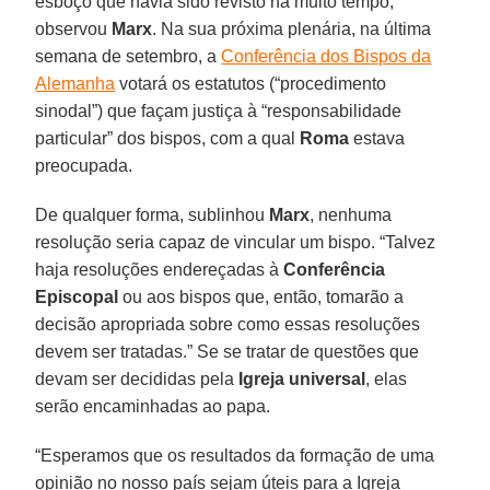
esboço que havia sido revisto há muito tempo,
observou
Marx
. Na sua próxima plenária, na última
semana de setembro, a
Conferência dos Bispos da
Alemanha
votará os estatutos (“procedimento
sinodal”) que façam justiça à “responsabilidade
particular” dos bispos, com a qual
Roma
estava
preocupada.
De qualquer forma, sublinhou
Marx
, nenhuma
resolução seria capaz de vincular um bispo. “Talvez
haja resoluções endereçadas à
Conferência
Episcopal
ou aos bispos que, então, tomarão a
decisão apropriada sobre como essas resoluções
devem ser tratadas.” Se se tratar de questões que
devam ser decididas pela
Igreja universal
, elas
serão encaminhadas ao papa.
“Esperamos que os resultados da formação de uma
opinião no nosso país sejam úteis para a Igreja