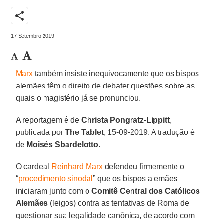
share
17 Setembro 2019
Marx
também insiste inequivocamente que os bispos
alemães têm o direito de debater questões sobre as
quais o magistério já se pronunciou.
A reportagem é de
Christa Pongratz-Lippitt
,
publicada por
The Tablet
, 15-09-2019. A tradução é
de
Moisés Sbardelotto
.
O cardeal
Reinhard Marx
defendeu firmemente o
“
procedimento sinodal
” que os bispos alemães
iniciaram junto com o
Comitê Central dos Católicos
Alemães
(leigos) contra as tentativas de Roma de
questionar sua legalidade canônica, de acordo com