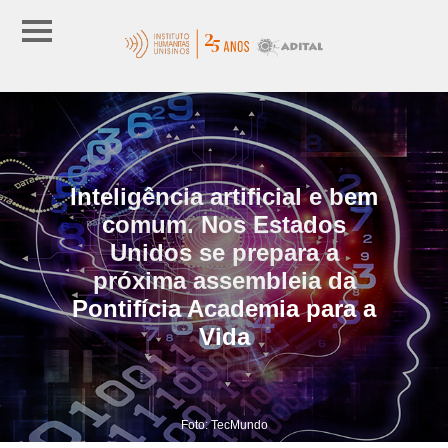
Inteligência artificial e bem
comum. Nos Estados
Unidos se prepara a
próxima assembleia da
Pontifícia Academia para a
Vida
Foto: TecMundo